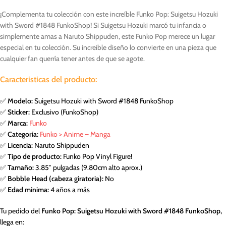
¡Complementa tu colección con este increíble Funko Pop: Suigetsu Hozuki
with Sword #1848 FunkoShop! Si Suigetsu Hozuki marcó tu infancia o
simplemente amas a Naruto Shippuden, este Funko Pop merece un lugar
especial en tu colección. Su increíble diseño lo convierte en una pieza que
cualquier fan querría tener antes de que se agote.
Caracteristicas del producto:
✅
Modelo:
Suigetsu Hozuki with Sword #1848 FunkoShop
✅
Sticker:
Exclusivo (FunkoShop)
✅
Marca:
Funko
✅
Categoría:
Funko > Anime – Manga
✅
Licencia:
Naruto Shippuden
✅
Tipo de producto:
Funko Pop Vinyl Figure!
✅
Tamaño:
3.85″ pulgadas (9.80cm alto aprox.)
✅
Bobble Head (cabeza giratoria):
No
✅
Edad mínima:
4 años a más
Tu pedido del
Funko Pop: Suigetsu Hozuki with Sword #1848 FunkoShop,
llega en: