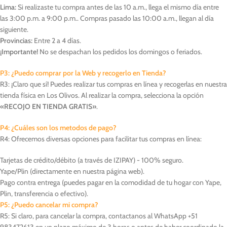
Lima:
Si realizaste tu compra antes de las 10 a.m., llega el mismo día entre
las 3:00 p.m. a 9:00 p.m.. Compras pasado las 10:00 a.m., llegan al día
siguiente.
Provincias:
Entre 2 a 4 días.
¡Importante!
No se despachan los pedidos los domingos o feriados.
P3: ¿Puedo comprar por la Web y recogerlo en Tienda?
R3: ¡Claro que sí! Puedes realizar tus compras en línea y recogerlas en nuestra
tienda física en Los Olivos. Al realizar la compra, selecciona la opción
«RECOJO EN TIENDA GRATIS»
.
P4: ¿Cuáles son los metodos de pago?
R4: Ofrecemos diversas opciones para facilitar tus compras en línea:
Tarjetas de crédito/débito (a través de IZIPAY) - 100% seguro.
Yape/Plin (directamente en nuestra página web).
Pago contra entrega (puedes pagar en la comodidad de tu hogar con Yape,
Plin, transferencia o efectivo).
P5: ¿Puedo cancelar mi compra?
R5: Si claro, para cancelar la compra, contactanos al WhatsApp +51
983472613 en un plazo máximo de 3 horas o antes de haber coordinado la