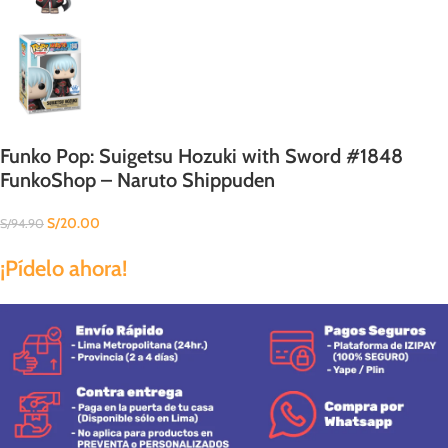
Funko Pop: Suigetsu Hozuki with Sword #1848
FunkoShop – Naruto Shippuden
S/
20.00
S/
94.90
¡Pídelo ahora!