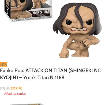
-21%
Funko Pop: ATTACK ON TITAN (SHINGEKI NO
KYOJIN) – Ymir’s Titan N 1168
S/
59.90
S/
75.90
Añadir al carrito