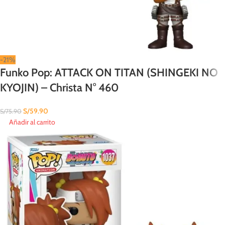
-21%
Funko Pop: ATTACK ON TITAN (SHINGEKI NO
KYOJIN) – Christa N° 460
S/
59.90
S/
75.90
Añadir al carrito