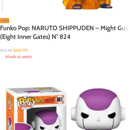
-13%
Funko Pop: NARUTO SHIPPUDEN – Might Guy
(Eight Inner Gates) N° 824
S/
65.90
S/
75.90
Añadir al carrito