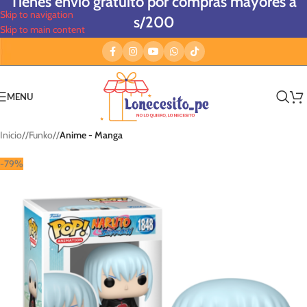
Tienes envío gratuito por compras mayores a
Skip to navigation
s/200
Skip to main content
MENU
Inicio
/
Funko
/
Anime - Manga
-79%