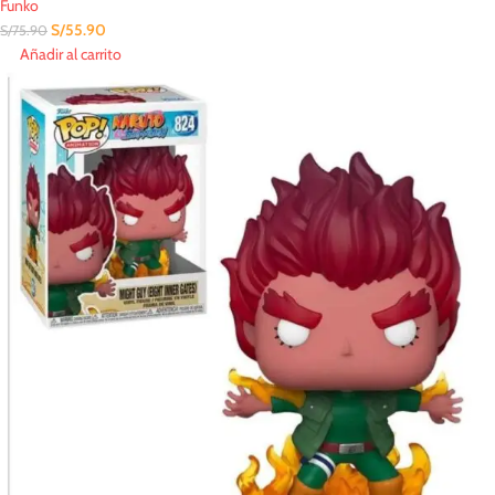
Funko
S/
55.90
S/
75.90
Añadir al carrito