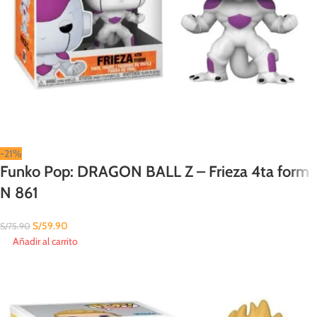
-21%
Funko Pop: DRAGON BALL Z – Frieza 4ta form
N 861
S/
59.90
S/
75.90
Añadir al carrito