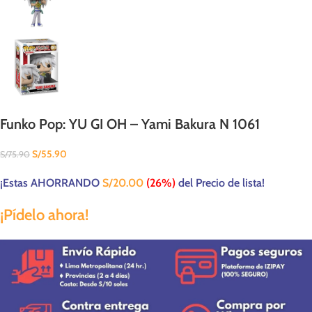
Funko Pop: YU GI OH – Yami Bakura N 1061
S/
55.90
S/
75.90
¡Estas AHORRANDO
S/
20.00
(26%)
del Precio de lista!
¡Pídelo ahora!