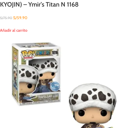
KYOJIN) – Ymir’s Titan N 1168
S/
59.90
S/
75.90
Añadir al carrito