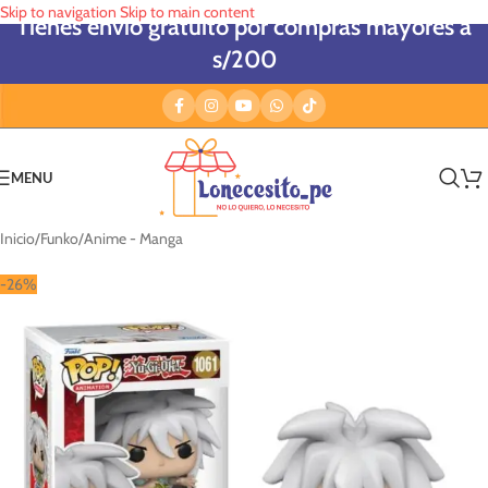
Skip to navigation
Skip to main content
Tienes envío gratuito por compras mayores a
s/200
MENU
Inicio
/
Funko
/
Anime - Manga
-26%