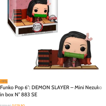
-19%
Funko Pop 6″: DEMON SLAYER – Mini Nezuko
in box N° 883 SE
S/
129.90
S/
159.90