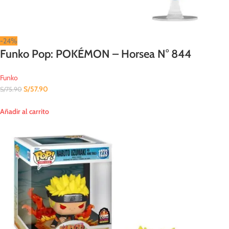
-24%
Funko Pop: POKÉMON – Horsea N° 844
Funko
S/
57.90
S/
75.90
Añadir al carrito