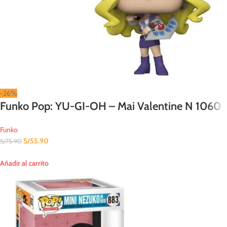
-26%
Funko Pop: YU-GI-OH – Mai Valentine N 1060
Funko
S/
55.90
S/
75.90
Añadir al carrito