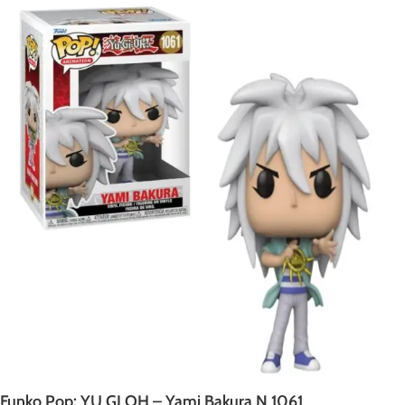
Funko Pop: YU GI OH – Yami Bakura N 1061