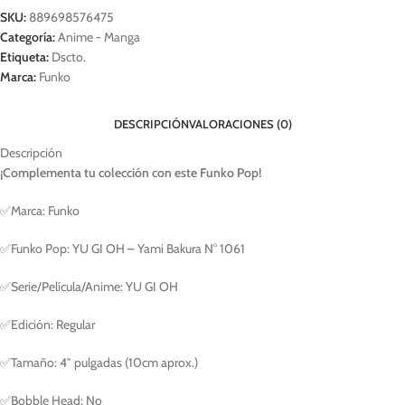
SKU:
889698576475
Categoría:
Anime - Manga
Etiqueta:
Dscto.
Marca:
Funko
DESCRIPCIÓN
VALORACIONES (0)
Descripción
¡Complementa tu colección con este Funko Pop!
✅Marca: Funko
✅Funko Pop: YU GI OH – Yami Bakura N° 1061
✅Serie/Película/Anime: YU GI OH
✅Edición: Regular
✅Tamaño: 4″ pulgadas (10cm aprox.)
✅Bobble Head: No