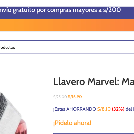
envío gratuito por compras mayores a s/200
Llavero Marvel: Ma
S/
16.90
S/
25.00
¡Estas AHORRANDO
S/
8.10
(32%)
del 
¡Pídelo ahora!