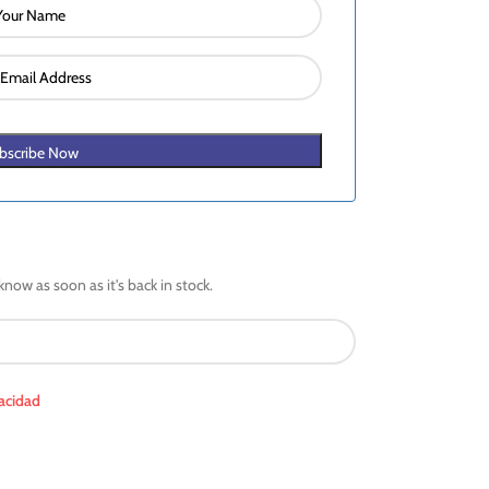
bscribe Now
know as soon as it's back in stock.
vacidad