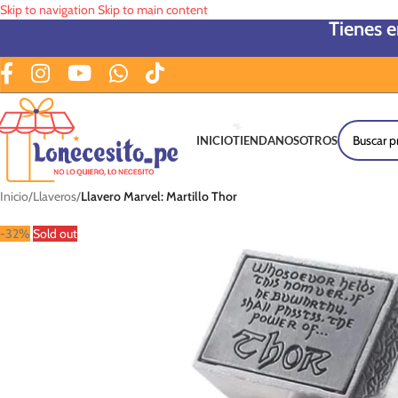
Skip to navigation
Skip to main content
Tienes 
INICIO
TIENDA
NOSOTROS
Inicio
/
Llaveros
/
Llavero Marvel: Martillo Thor
-32%
Sold out