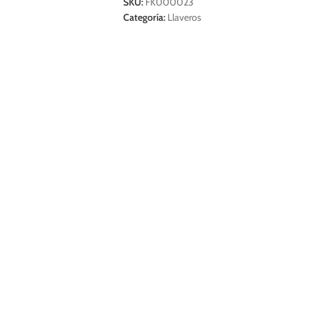
SKU:
FK000023
Categoría:
Llaveros