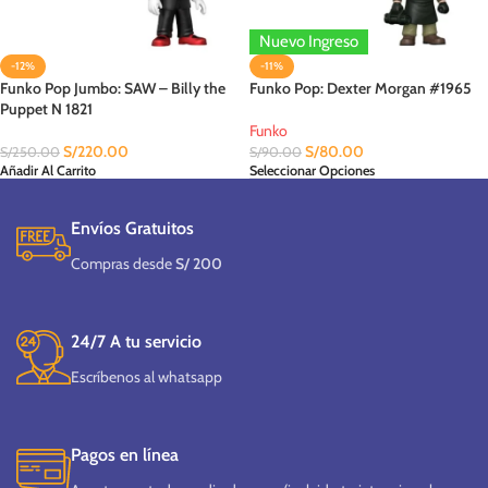
Nuevo Ingreso
-12%
-11%
Funko Pop Jumbo: SAW – Billy the
Funko Pop: Dexter Morgan #1965
Puppet N 1821
Funko
S/
220.00
S/
80.00
S/
250.00
S/
90.00
Añadir Al Carrito
Seleccionar Opciones
Envíos Gratuitos
Compras desde
S/ 200
24/7 A tu servicio
Escríbenos al whatsapp
Pagos en línea