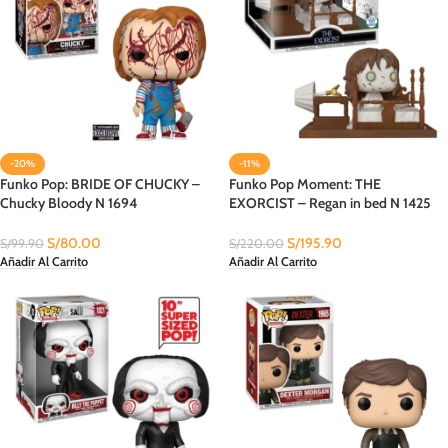
-20%
-11%
Funko Pop: BRIDE OF CHUCKY –
Funko Pop Moment: THE
Chucky Bloody N 1694
EXORCIST – Regan in bed N 1425
Entertainment Earth
Exclusive
S/
80.00
S/
195.90
S/
99.90
S/
220.00
Añadir Al Carrito
Añadir Al Carrito