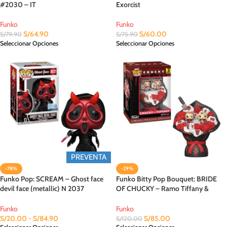
#2030 – IT
Exorcist
Funko
Funko
S/
64.90
S/
60.00
S/
79.90
S/
75.90
Seleccionar Opciones
Seleccionar Opciones
PREVENTA
-78%
-29%
Funko Pop: SCREAM – Ghost face
Funko Bitty Pop Bouquet: BRIDE
devil face (metallic) N 2037
OF CHUCKY – Ramo Tiffany &
Exclusive Amazon
Chucky (Valentine) 3 Pza.
Funko
Funko
S/
20.00
-
S/
84.90
S/
85.00
S/
120.00