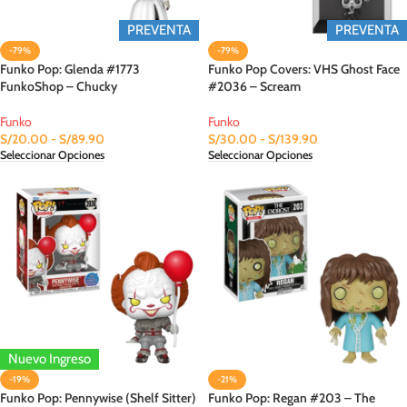
PREVENTA
PREVENTA
-79%
-79%
Funko Pop: Glenda #1773
Funko Pop Covers: VHS Ghost Face
FunkoShop – Chucky
#2036 – Scream
Funko
Funko
S/
20.00
-
S/
89.90
S/
30.00
-
S/
139.90
Seleccionar Opciones
Seleccionar Opciones
Nuevo Ingreso
-19%
-21%
Funko Pop: Pennywise (Shelf Sitter)
Funko Pop: Regan #203 – The