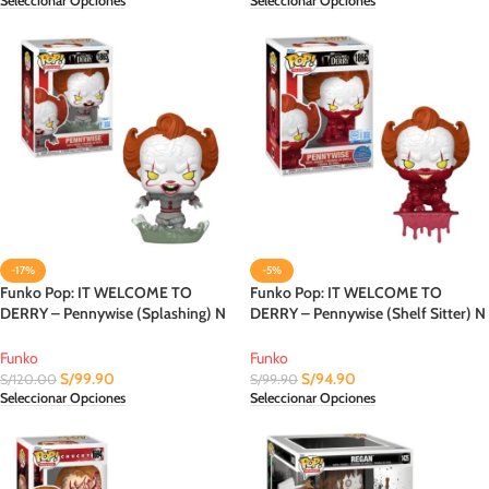
Seleccionar Opciones
Seleccionar Opciones
-17%
-5%
Funko Pop: IT WELCOME TO
Funko Pop: IT WELCOME TO
DERRY – Pennywise (Splashing) N
DERRY – Pennywise (Shelf Sitter) N
1865 Target Con
1866 Entertainment Earth
Funko
Funko
S/
99.90
S/
94.90
S/
120.00
S/
99.90
Seleccionar Opciones
Seleccionar Opciones