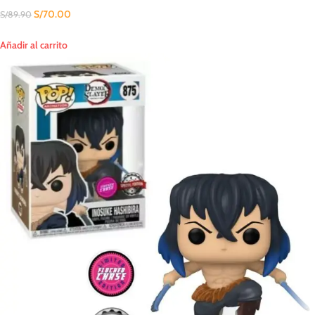
S/
70.00
S/
89.90
Añadir al carrito