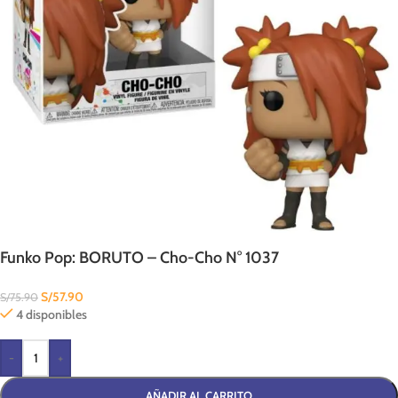
Funko Pop: BORUTO – Cho-Cho N° 1037
S/
57.90
S/
75.90
4 disponibles
-
+
AÑADIR AL CARRITO