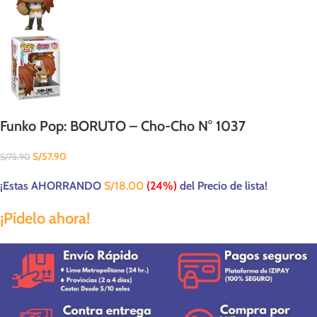
Funko Pop: BORUTO – Cho-Cho N° 1037
S/
57.90
S/
75.90
¡Estas AHORRANDO
S/
18.00
(24%)
del Precio de lista!
¡Pídelo ahora!