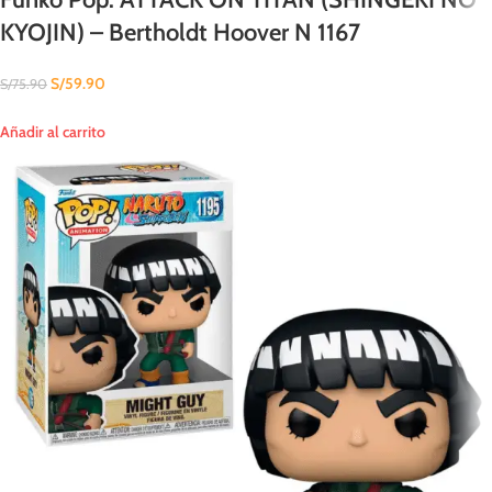
KYOJIN) – Bertholdt Hoover N 1167
S/
59.90
S/
75.90
Añadir al carrito