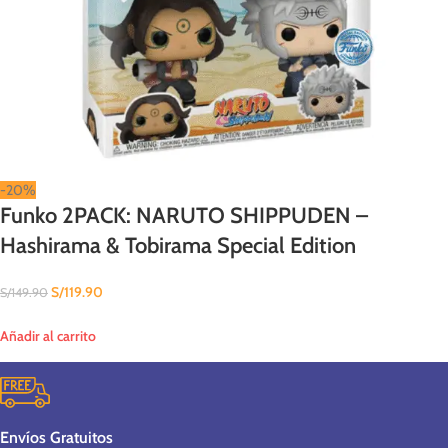
-20%
Funko 2PACK: NARUTO SHIPPUDEN –
Hashirama & Tobirama Special Edition
S/
119.90
S/
149.90
Añadir al carrito
Envíos Gratuitos