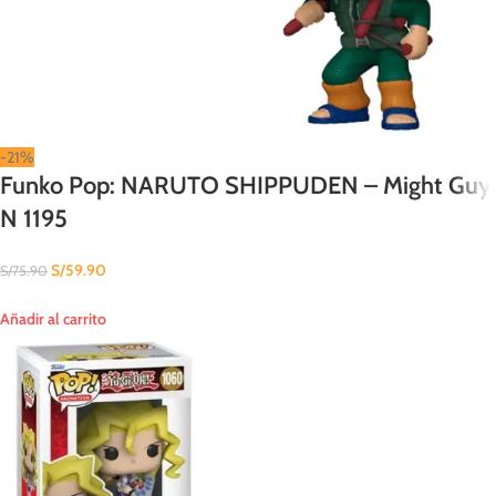
-21%
Funko Pop: NARUTO SHIPPUDEN – Might Guy
N 1195
S/
59.90
S/
75.90
Añadir al carrito