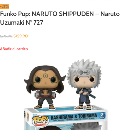
-21%
Funko Pop: NARUTO SHIPPUDEN – Naruto
Uzumaki N° 727
S/
59.90
S/
75.90
Añadir al carrito