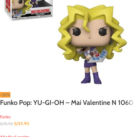
-26%
Funko Pop: YU-GI-OH – Mai Valentine N 1060
Funko
S/
55.90
S/
75.90
Añadir al carrito