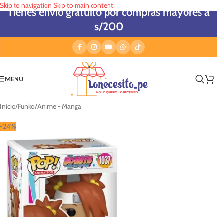
Skip to navigation
Skip to main content
Tienes envío gratuito por compras mayores a
s/200
MENU
Inicio
/
Funko
/
Anime - Manga
-24%