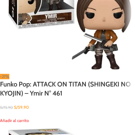
-21%
Funko Pop: ATTACK ON TITAN (SHINGEKI NO
KYOJIN) – Ymir N° 461
S/
59.90
S/
75.90
Añadir al carrito