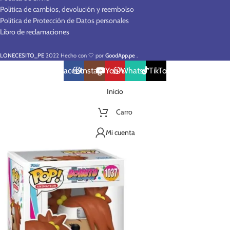
Política de cambios, devolución y reembolso
Política de Protección de Datos personales
Libro de reclamaciones
LONECESITO_PE
2022 Hecho con 🤍 por
GoodApp.pe
.
Facebook
Instagram
YouTube
WhatsApp
TikTok
Inicio
Carro
Mi cuenta