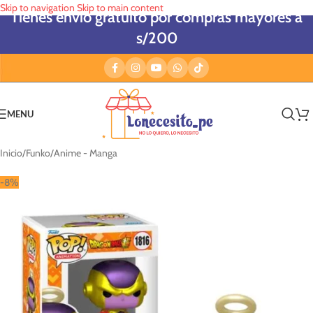
Skip to navigation
Skip to main content
Tienes envío gratuito por compras mayores a
s/200
MENU
Inicio
/
Funko
/
Anime - Manga
-8%