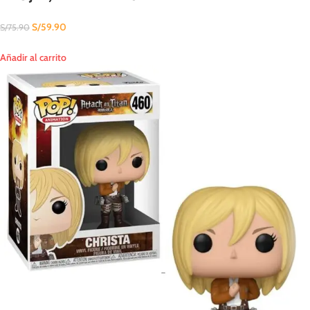
S/
59.90
S/
75.90
Añadir al carrito