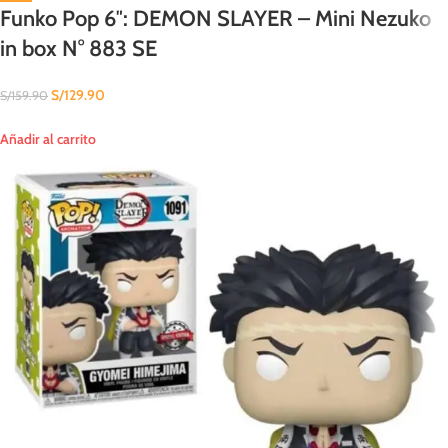
Funko Pop 6″: DEMON SLAYER – Mini Nezuko
in box N° 883 SE
S/
129.90
S/
159.90
Añadir al carrito