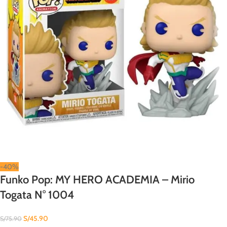
-40%
Funko Pop: MY HERO ACADEMIA – Mirio
Togata N° 1004
S/
45.90
S/
75.90