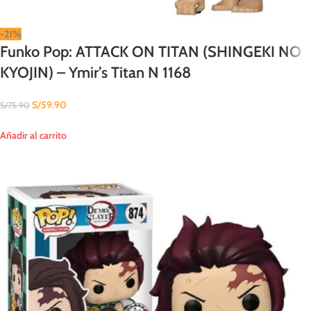
-21%
Funko Pop: ATTACK ON TITAN (SHINGEKI NO
KYOJIN) – Ymir’s Titan N 1168
S/
59.90
S/
75.90
Añadir al carrito