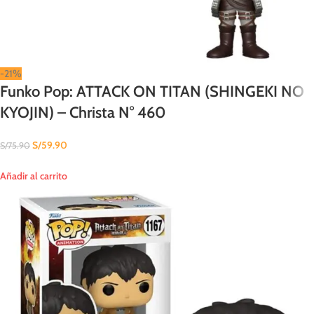
-21%
Funko Pop: ATTACK ON TITAN (SHINGEKI NO
KYOJIN) – Christa N° 460
S/
59.90
S/
75.90
Añadir al carrito