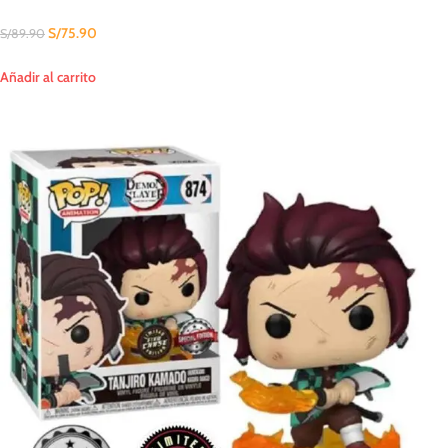
S/
75.90
S/
89.90
Añadir al carrito