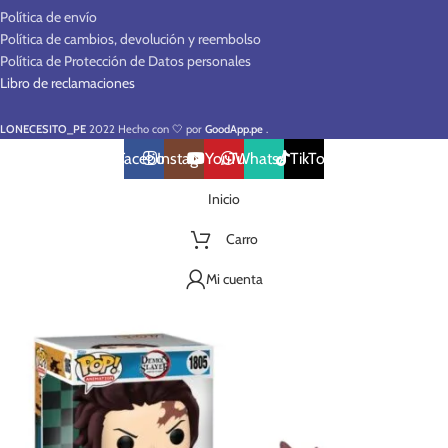
Política de envío
Política de cambios, devolución y reembolso
Política de Protección de Datos personales
Libro de reclamaciones
LONECESITO_PE
2022 Hecho con 🤍 por
GoodApp.pe
.
Facebook
Instagram
YouTube
WhatsApp
TikTok
Inicio
Carro
Mi cuenta