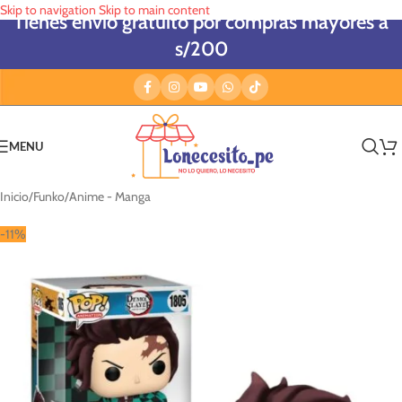
Skip to navigation
Skip to main content
Tienes envío gratuito por compras mayores a
s/200
MENU
Inicio
/
Funko
/
Anime - Manga
-11%