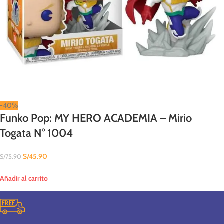
-40%
Funko Pop: MY HERO ACADEMIA – Mirio
Togata N° 1004
S/
45.90
S/
75.90
Añadir al carrito