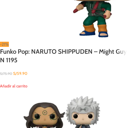
-21%
Funko Pop: NARUTO SHIPPUDEN – Might Guy
N 1195
S/
59.90
S/
75.90
Añadir al carrito