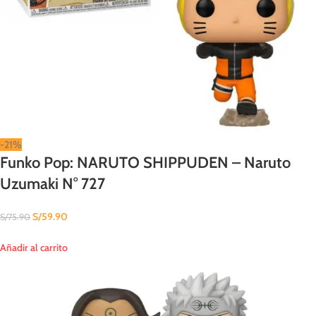
-21%
Funko Pop: NARUTO SHIPPUDEN – Naruto
Uzumaki N° 727
S/
59.90
S/
75.90
Añadir al carrito