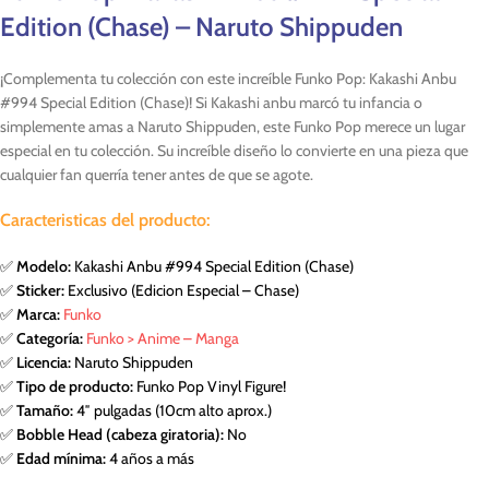
Edition (Chase) – Naruto Shippuden
¡Complementa tu colección con este increíble Funko Pop: Kakashi Anbu
#994 Special Edition (Chase)! Si Kakashi anbu marcó tu infancia o
simplemente amas a Naruto Shippuden, este Funko Pop merece un lugar
especial en tu colección. Su increíble diseño lo convierte en una pieza que
cualquier fan querría tener antes de que se agote.
Caracteristicas del producto:
✅
Modelo:
Kakashi Anbu #994 Special Edition (Chase)
✅
Sticker:
Exclusivo (Edicion Especial – Chase)
✅
Marca:
Funko
✅
Categoría:
Funko > Anime – Manga
✅
Licencia:
Naruto Shippuden
✅
Tipo de producto:
Funko Pop Vinyl Figure!
✅
Tamaño:
4″ pulgadas (10cm alto aprox.)
✅
Bobble Head (cabeza giratoria):
No
✅
Edad mínima:
4 años a más