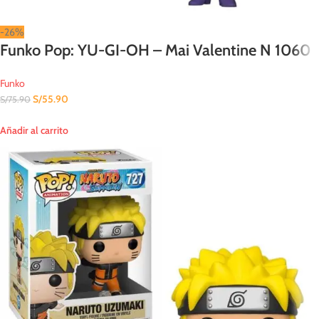
-26%
Funko Pop: YU-GI-OH – Mai Valentine N 1060
Funko
S/
55.90
S/
75.90
Añadir al carrito