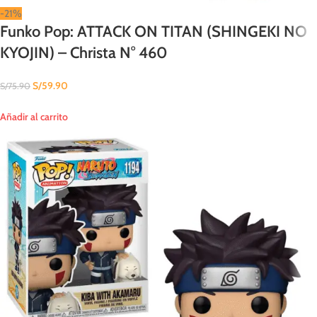
-21%
Funko Pop: ATTACK ON TITAN (SHINGEKI NO
KYOJIN) – Christa N° 460
S/
59.90
S/
75.90
Añadir al carrito