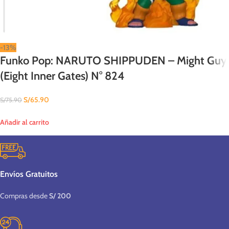
-13%
Funko Pop: NARUTO SHIPPUDEN – Might Guy
(Eight Inner Gates) N° 824
S/
65.90
S/
75.90
Añadir al carrito
Envíos Gratuitos
Compras desde
S/ 200