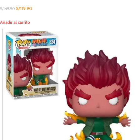
S/
119.90
S/
149.90
Añadir al carrito