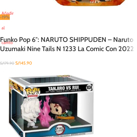
Añadir
-19%
al
Funko Pop 6″: NARUTO SHIPPUDEN – Naruto
carrito
Uzumaki Nine Tails N 1233 La Comic Con 2022
S/
145.90
S/
179.90