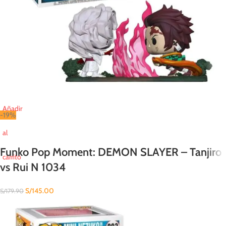
Añadir
-19%
al
Funko Pop Moment: DEMON SLAYER – Tanjiro
carrito
vs Rui N 1034
S/
145.00
S/
179.90