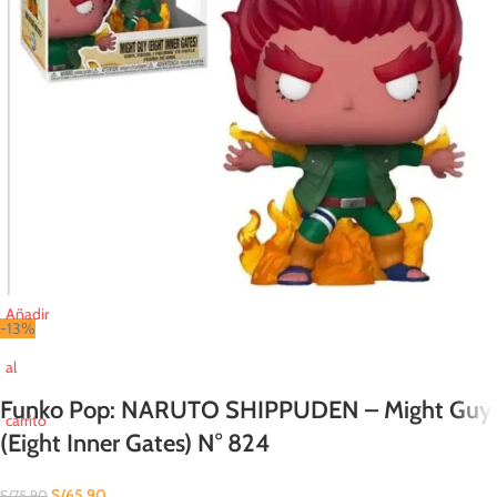
Añadir
-13%
al
Funko Pop: NARUTO SHIPPUDEN – Might Guy
carrito
(Eight Inner Gates) N° 824
S/
65.90
S/
75.90