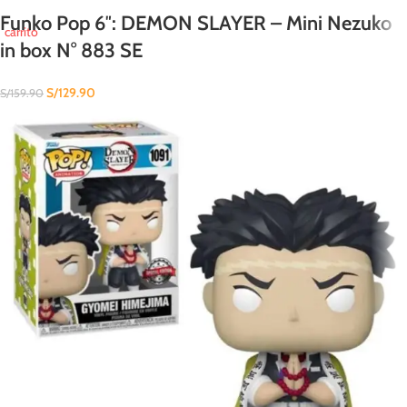
Funko Pop 6″: DEMON SLAYER – Mini Nezuko
carrito
in box N° 883 SE
S/
129.90
S/
159.90