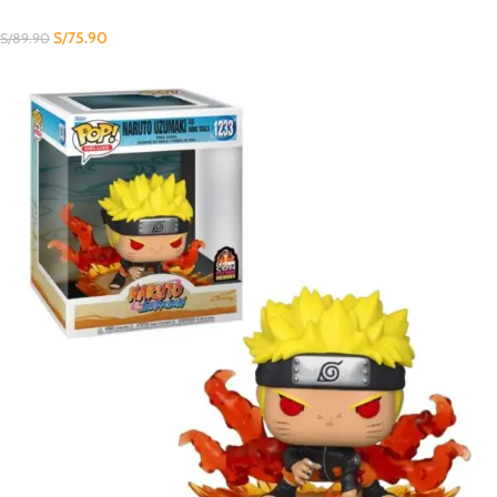
S/
75.90
S/
89.90