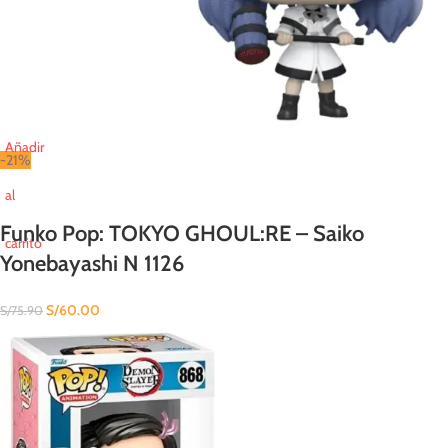
Añadir
-21%
al
Funko Pop: TOKYO GHOUL:RE – Saiko
carrito
Yonebayashi N 1126
S/
60.00
S/
75.90