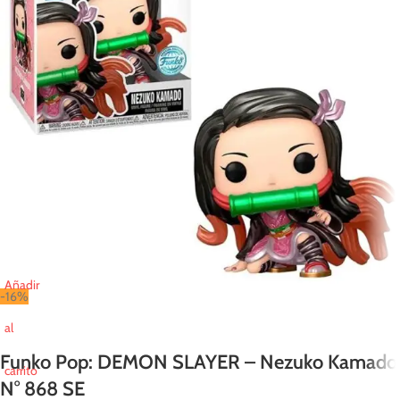
Añadir
-16%
al
Funko Pop: DEMON SLAYER – Nezuko Kamado
carrito
N° 868 SE