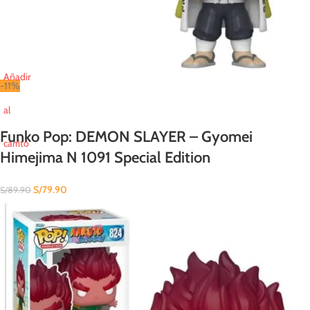
Añadir
-11%
al
Funko Pop: DEMON SLAYER – Gyomei
carrito
Himejima N 1091 Special Edition
S/
79.90
S/
89.90