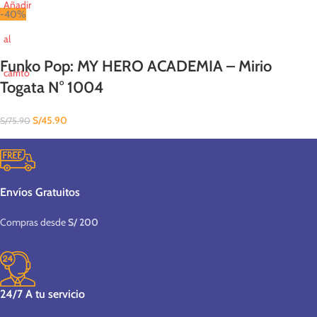
Añadir
-40%
al
Funko Pop: MY HERO ACADEMIA – Mirio
carrito
Togata N° 1004
S/
45.90
S/
75.90
Envíos Gratuitos
Compras desde
S/ 200
24/7 A tu servicio