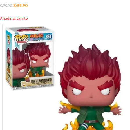
S/
59.90
S/
75.90
Añadir al carrito