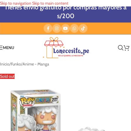
Skip to navigation
Skip to main content
Tienes envío gratuito por compras mayores a
s/200
MENU
Inicio
/
Funko
/
Anime - Manga
Sold out