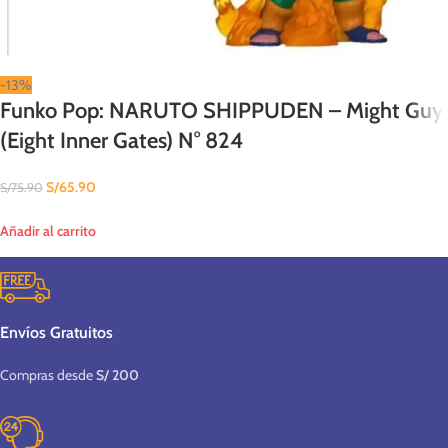
-13%
Funko Pop: NARUTO SHIPPUDEN – Might Guy
(Eight Inner Gates) N° 824
S/
65.90
S/
75.90
Añadir al carrito
Envíos Gratuitos
Compras desde
S/ 200