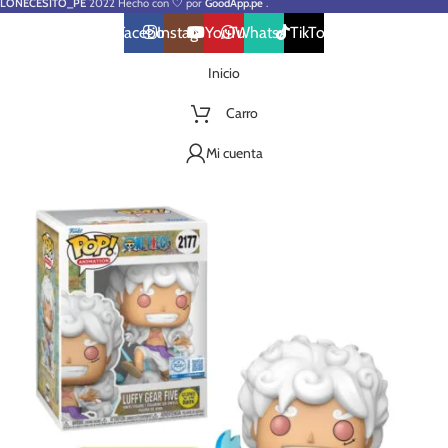
LONECESITO_PE
2022 Hecho con 🤍 por
GoodApp.pe
.
Facebook
Instagram
YouTube
WhatsApp
TikTok
Inicio
Carro
Mi cuenta