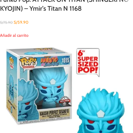
KYOJIN) – Ymir’s Titan N 1168
S/
59.90
S/
75.90
Añadir al carrito