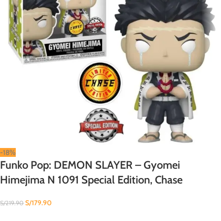
-18%
Funko Pop: DEMON SLAYER – Gyomei
Himejima N 1091 Special Edition, Chase
S/
179.90
S/
219.90