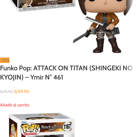
-21%
Funko Pop: ATTACK ON TITAN (SHINGEKI NO
KYOJIN) – Ymir N° 461
S/
59.90
S/
75.90
Añadir al carrito