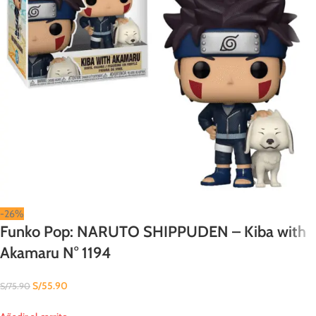
-26%
Funko Pop: NARUTO SHIPPUDEN – Kiba with
Akamaru N° 1194
S/
55.90
S/
75.90