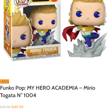
-40%
Funko Pop: MY HERO ACADEMIA – Mirio
Togata N° 1004
S/
45.90
S/
75.90