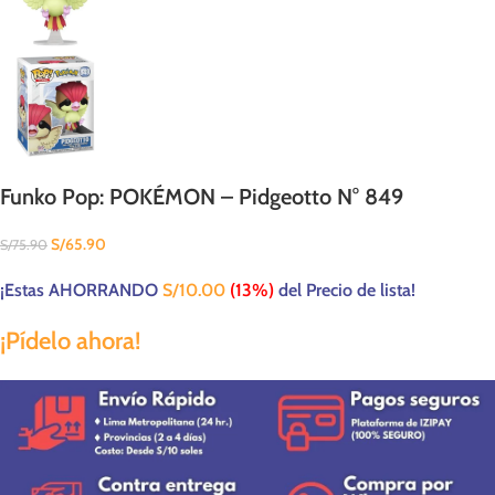
Funko Pop: POKÉMON – Pidgeotto N° 849
S/
65.90
S/
75.90
¡Estas AHORRANDO
S/
10.00
(13%)
del Precio de lista!
¡Pídelo ahora!