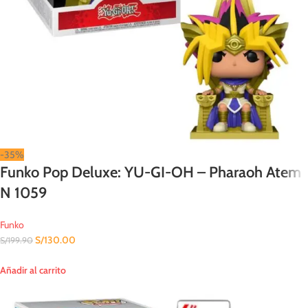
-35%
Funko Pop Deluxe: YU-GI-OH – Pharaoh Atem
N 1059
Funko
S/
130.00
S/
199.90
Añadir al carrito