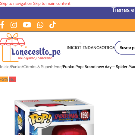
Skip to navigation
Skip to main content
Tienes 
INICIO
TIENDA
NOSOTROS
Inicio
/
Funko
/
Cómics & Superhéroe
/
Funko Pop: Brand new day – Spider Man
-5%
Hot