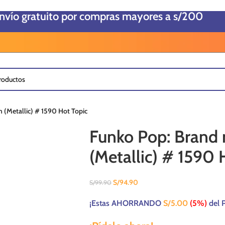
envío gratuito por compras mayores a s/200
 (Metallic) # 1590 Hot Topic
Funko Pop: Brand 
(Metallic) # 1590 
S/
94.90
S/
99.90
¡Estas AHORRANDO
S/
5.00
(5%)
del P