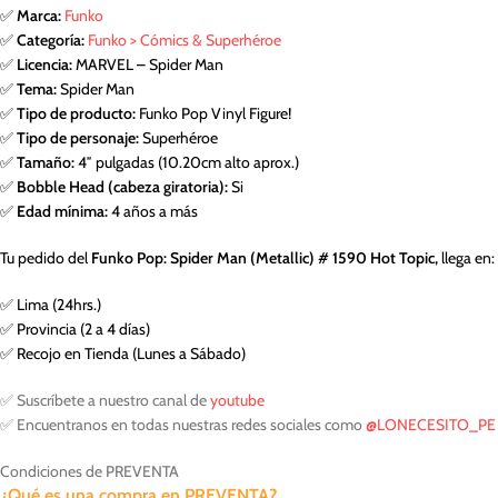
✅
Marca:
Funko
✅
Categoría:
Funko > Cómics & Superhéroe
✅
Licencia:
MARVEL – Spider Man
✅
Tema:
Spider Man
✅
Tipo de producto:
Funko Pop Vinyl Figure!
✅
Tipo de personaje:
Superhéroe
✅
Tamaño:
4″ pulgadas (10.20cm alto aprox.)
✅
Bobble Head (cabeza giratoria):
Si
✅
Edad mínima:
4 años a más
Tu pedido del
Funko Pop: Spider Man (Metallic) # 1590 Hot Topic,
llega en:
✅ Lima (24hrs.)
✅ Provincia (2 a 4 días)
✅ Recojo en Tienda (Lunes a Sábado)
✅ Suscríbete a nuestro canal de
youtube
✅ Encuentranos en todas nuestras redes sociales como
@LONECESITO_PE
Condiciones de PREVENTA
¿Qué es una compra en PREVENTA?