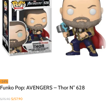
-24%
Funko Pop: AVENGERS – Thor N° 628
S/
57.90
S/
75.90