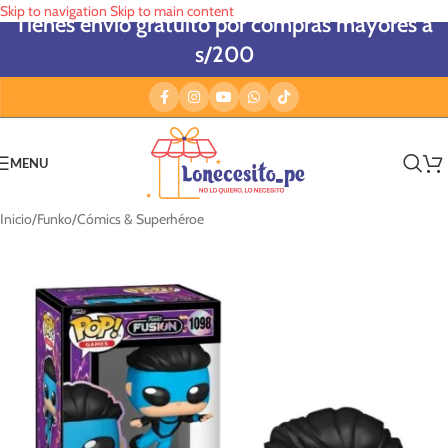
Skip to navigation
Skip to main content
Tienes envío gratuito por compras mayores a
s/200
MENU
Inicio
/
Funko
/
Cómics & Superhéroe