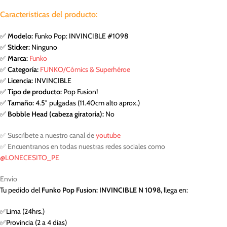
Caracteristicas del producto:
✅
Modelo:
Funko Pop: INVINCIBLE #1098
✅
Sticker:
Ninguno
✅
Marca:
Funko
✅
Categoría:
FUNKO/Cómics & Superhéroe
✅
Licencia:
INVINCIBLE
✅
Tipo de producto:
Pop Fusion!
✅
Tamaño:
4.5″ pulgadas (11.40cm alto aprox.)
✅
Bobble Head (cabeza giratoria):
No
✅ Suscríbete a nuestro canal de
youtube
✅ Encuentranos en todas nuestras redes sociales como
@LONECESITO_PE
Envío
Tu pedido del
Funko Pop Fusion: INVINCIBLE N 1098,
llega en:
✅Lima (24hrs.)
✅Provincia (2 a 4 días)