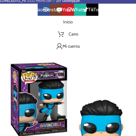
LONECESITO_PE
2022 Hecho con 🤍 por
GoodApp.pe
.
Facebook
Instagram
YouTube
WhatsApp
TikTok
Inicio
Carro
Mi cuenta