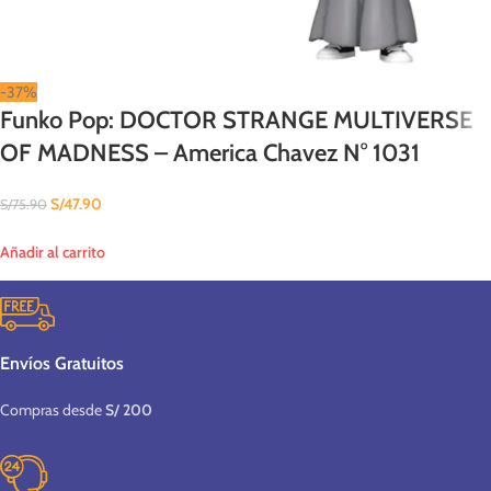
-37%
Funko Pop: DOCTOR STRANGE MULTIVERSE
OF MADNESS – America Chavez N° 1031
S/
47.90
S/
75.90
Añadir al carrito
Envíos Gratuitos
Compras desde
S/ 200