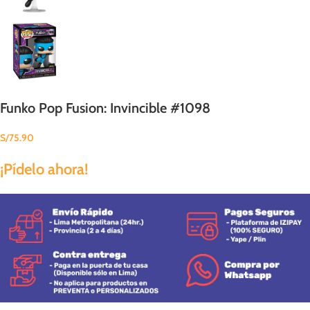
Funko Pop Fusion: Invincible #1098
S/
75.90
¡Pídelo ahora!