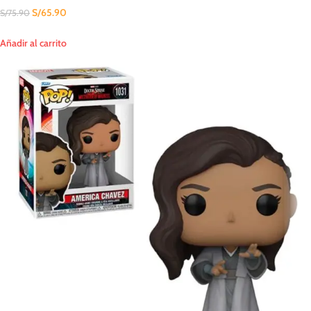
S/
65.90
S/
75.90
Añadir al carrito