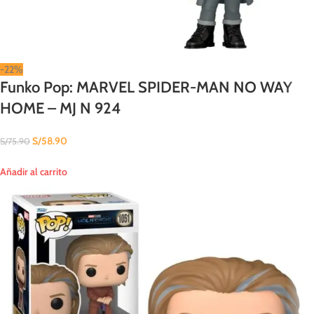
-22%
Funko Pop: MARVEL SPIDER-MAN NO WAY
HOME – MJ N 924
S/
58.90
S/
75.90
Añadir al carrito