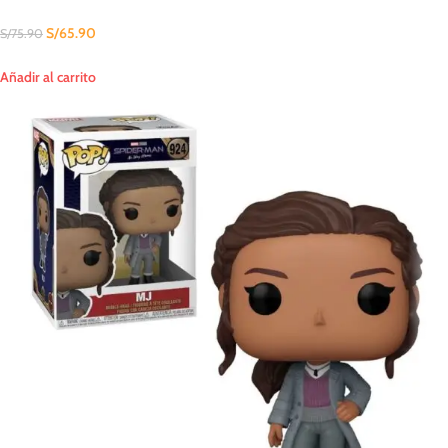
S/
65.90
S/
75.90
Añadir al carrito