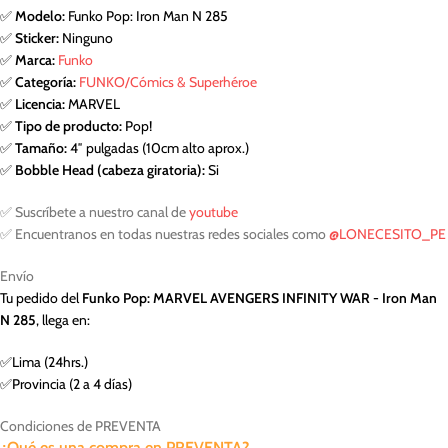
✅
Modelo:
Funko Pop: Iron Man N 285
✅
Sticker:
Ninguno
✅
Marca:
Funko
✅
Categoría:
FUNKO/Cómics & Superhéroe
✅
Licencia:
MARVEL
✅
Tipo de producto:
Pop!
✅
Tamaño:
4″ pulgadas (10cm alto aprox.)
✅
Bobble Head (cabeza giratoria):
Si
✅ Suscríbete a nuestro canal de
youtube
✅ Encuentranos en todas nuestras redes sociales como
@LONECESITO_PE
Envío
Tu pedido del
Funko Pop: MARVEL AVENGERS INFINITY WAR - Iron Man
N 285
, llega en:
✅Lima (24hrs.)
✅Provincia (2 a 4 días)
Condiciones de PREVENTA
¿Qué es una compra en PREVENTA?