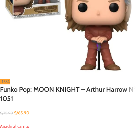
-13%
Funko Pop: MOON KNIGHT – Arthur Harrow N°
1051
S/
65.90
S/
75.90
Añadir al carrito