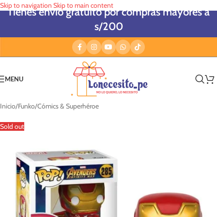
Skip to navigation
Skip to main content
Tienes envío gratuito por compras mayores a
s/200
MENU
Inicio
/
Funko
/
Cómics & Superhéroe
Sold out