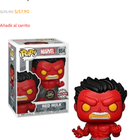
S/
57.90
S/
75.90
Añadir al carrito