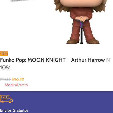
-13%
Funko Pop: MOON KNIGHT – Arthur Harrow N°
1051
S/
65.90
S/
75.90
Añadir al carrito
Envíos Gratuitos