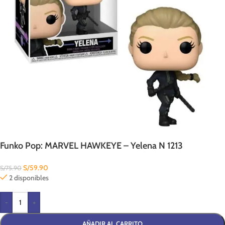
Funko Pop: MARVEL HAWKEYE – Yelena N 1213
S/
59.90
S/
75.90
2 disponibles
-
+
AÑADIR AL CARRITO