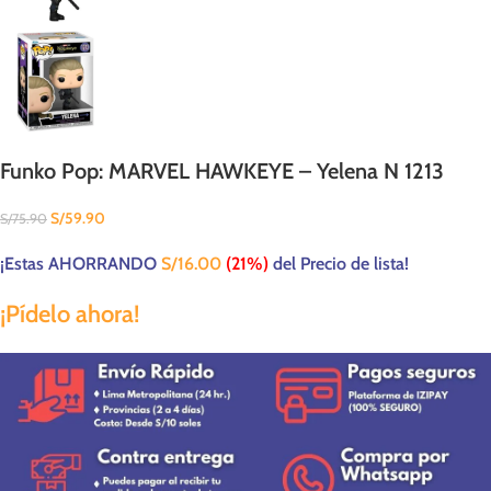
Funko Pop: MARVEL HAWKEYE – Yelena N 1213
S/
59.90
S/
75.90
¡Estas AHORRANDO
S/
16.00
(21%)
del Precio de lista!
¡Pídelo ahora!