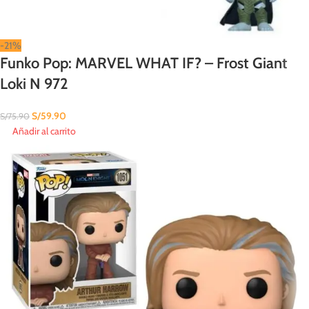
-21%
Funko Pop: MARVEL WHAT IF? – Frost Giant
Loki N 972
S/
59.90
S/
75.90
Añadir al carrito