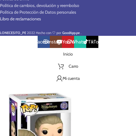
Política de cambios, devolución y reembolso
Política de Protección de Datos personales
Libro de reclamaciones
LONECESITO_PE
2022 Hecho con 🤍 por
GoodApp.pe
.
Facebook
Instagram
YouTube
WhatsApp
TikTok
Inicio
Carro
Mi cuenta