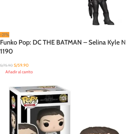
-21%
Funko Pop: DC THE BATMAN – Selina Kyle N
1190
S/
59.90
S/
75.90
Añadir al carrito