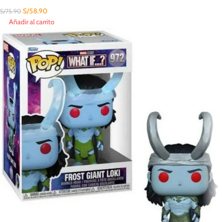
S/
58.90
S/
75.90
Añadir al carrito