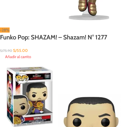
-28%
Funko Pop: SHAZAM! – Shazam! N° 1277
S/
55.00
S/
75.90
Añadir al carrito