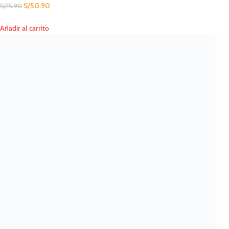
S/
50.90
S/
75.90
Añadir al carrito