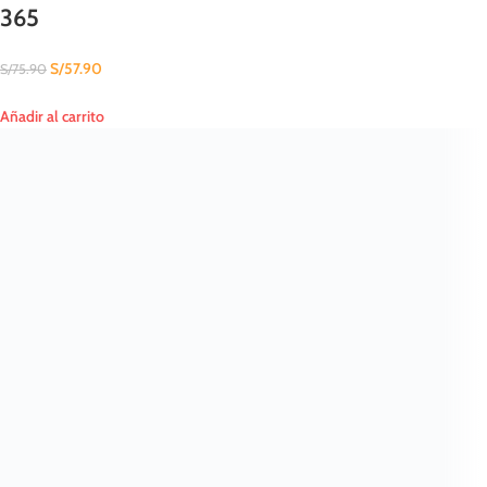
365
S/
57.90
S/
75.90
Añadir al carrito