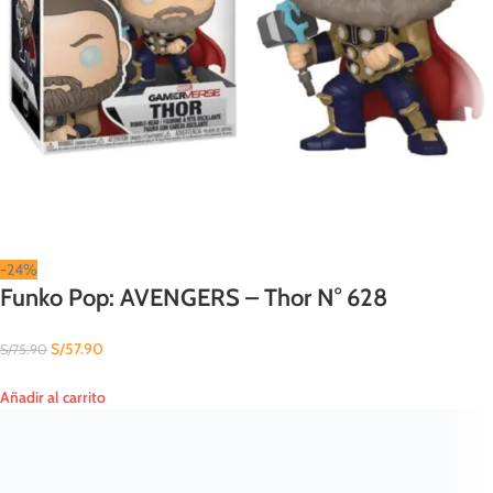
-24%
Funko Pop: AVENGERS – Thor N° 628
S/
57.90
S/
75.90
Añadir al carrito