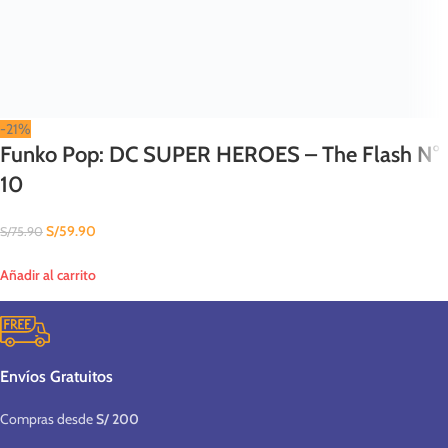
-21%
Funko Pop: DC SUPER HEROES – The Flash N°
10
S/
59.90
S/
75.90
Añadir al carrito
Envíos Gratuitos
Compras desde
S/ 200