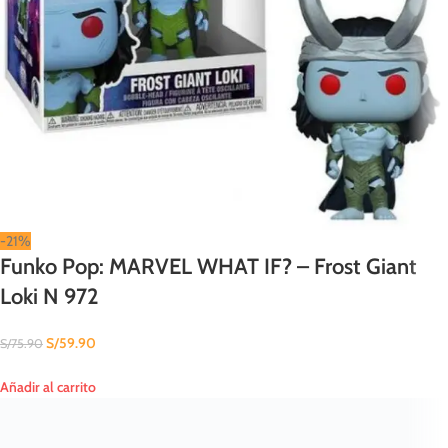
-21%
Funko Pop: MARVEL WHAT IF? – Frost Giant
Loki N 972
S/
59.90
S/
75.90
Añadir al carrito