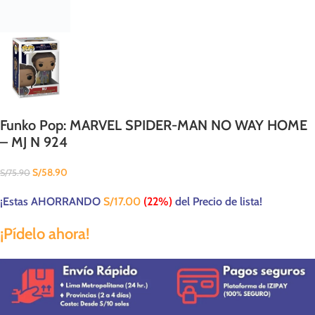
Funko Pop: MARVEL SPIDER-MAN NO WAY HOME
– MJ N 924
S/
58.90
S/
75.90
¡Estas AHORRANDO
S/
17.00
(22%)
del Precio de lista!
¡Pídelo ahora!