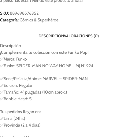
3
personas están viendo este producto ahora!
SKU:
889698576352
Categoría:
Cómics & Superhéroe
DESCRIPCIÓN
VALORACIONES (0)
Descripción
¡Complementa tu colección con este Funko Pop!
✅Marca: Funko
✅Funko: SPIDER-MAN NO WAY HOME – MJ N° 924
✅Serie/Película/Anime: MARVEL – SPIDER-MAN
✅Edición: Regular
✅Tamaño: 4″ pulgadas (10cm aprox.)
✅Bobble Head: Si
Tus pedidos llegan en:
✅Lima (24hr.)
✅Provincia (2 a 4 días)