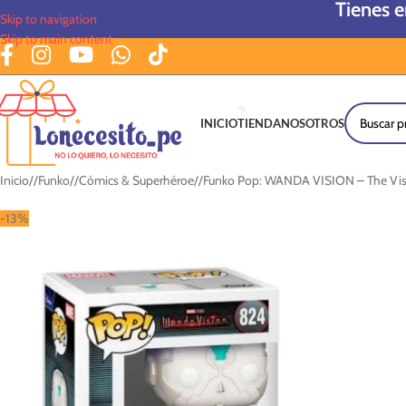
Tienes 
Skip to navigation
Skip to main content
INICIO
TIENDA
NOSOTROS
Inicio
/
Funko
/
Cómics & Superhéroe
/
Funko Pop: WANDA VISION – The Vis
-13%