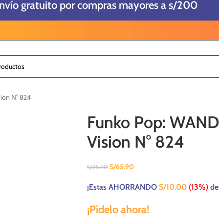
envío gratuito por compras mayores a s/200
ion N° 824
Funko Pop: WAND
Vision N° 824
S/
65.90
S/
75.90
¡Estas AHORRANDO
S/
10.00
(13%)
de
¡Pídelo ahora!