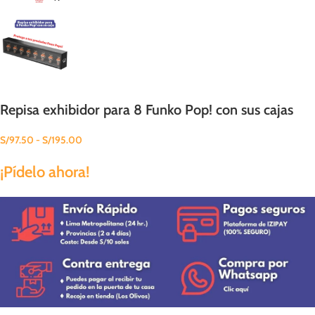
Repisa exhibidor para 8 Funko Pop! con sus cajas
S/
97.50
-
S/
195.00
¡Pídelo ahora!