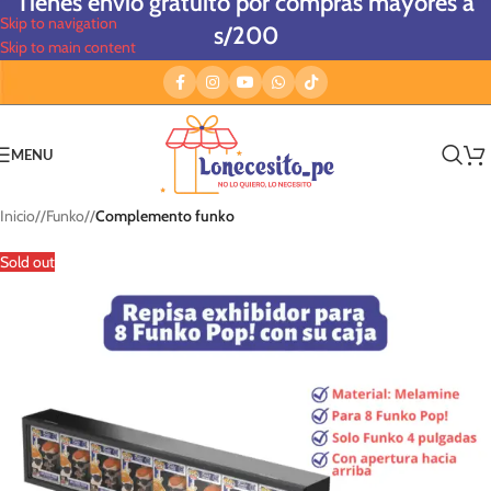
Tienes envío gratuito por compras mayores a
Skip to navigation
s/200
Skip to main content
MENU
Inicio
/
Funko
/
Complemento funko
Sold out