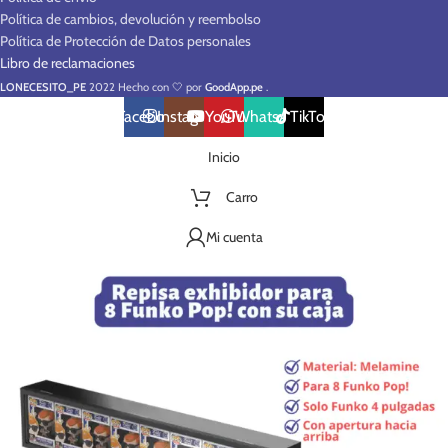
Política de cambios, devolución y reembolso
Política de Protección de Datos personales
Libro de reclamaciones
LONECESITO_PE
2022 Hecho con 🤍 por
GoodApp.pe
.
Facebook
Instagram
YouTube
WhatsApp
TikTok
Inicio
Carro
Mi cuenta