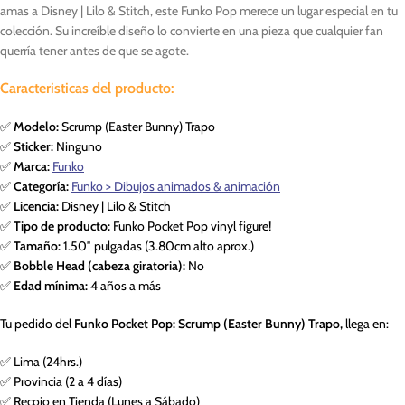
amas a Disney | Lilo & Stitch, este Funko Pop merece un lugar especial en tu
colección. Su increíble diseño lo convierte en una pieza que cualquier fan
querría tener antes de que se agote.
Caracteristicas del producto:
✅
Modelo:
Scrump (Easter Bunny) Trapo
✅
Sticker:
Ninguno
✅
Marca:
Funko
✅
Categoría:
Funko > Dibujos animados & animación
✅
Licencia:
Disney | Lilo & Stitch
✅
Tipo de producto:
Funko Pocket Pop vinyl figure!
✅
Tamaño:
1.50″ pulgadas (3.80cm alto aprox.)
✅
Bobble Head (cabeza giratoria):
No
✅
Edad mínima:
4 años a más
Tu pedido del
Funko Pocket Pop: Scrump (Easter Bunny) Trapo,
llega en:
✅ Lima (24hrs.)
✅ Provincia (2 a 4 días)
✅ Recojo en Tienda (Lunes a Sábado)