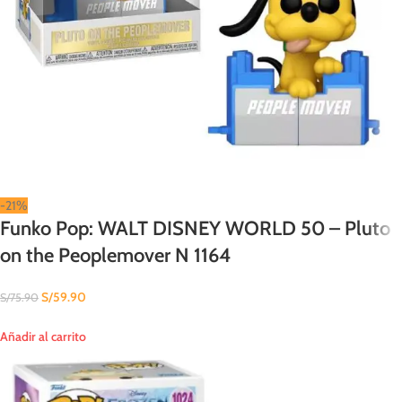
-21%
Funko Pop: WALT DISNEY WORLD 50 – Pluto
on the Peoplemover N 1164
S/
59.90
S/
75.90
Añadir al carrito