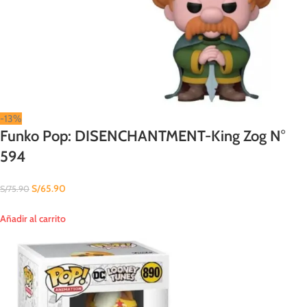
-13%
Funko Pop: DISENCHANTMENT-King Zog N°
594
S/
65.90
S/
75.90
Añadir al carrito