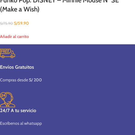
Funko Pop: DISNEY – Minnie Mouse N° SE
(Make a Wish)
S/
59.90
S/
75.90
Añadir al carrito
Envíos Gratuitos
Compras desde
S/ 200
24/7 A tu servicio
Escríbenos al whatsapp