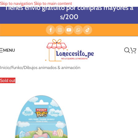
Skip to navigation
Skip to main content
Tienes envío gratuito por compras mayores a
s/200
MENU
Inicio
/
Funko
/
Dibujos animados & animación
Sold out