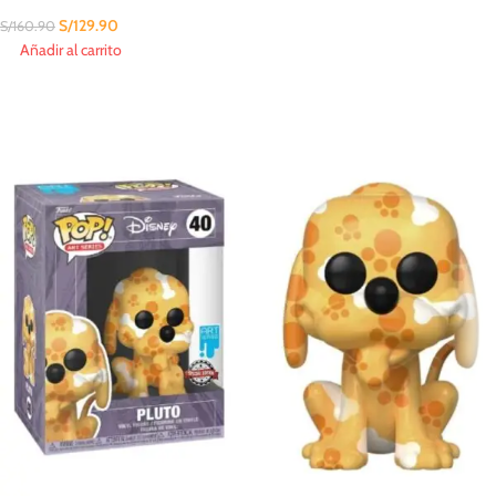
S/
129.90
S/
160.90
Añadir al carrito