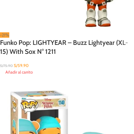
-21%
Funko Pop: LIGHTYEAR – Buzz Lightyear (XL-
15) With Sox N° 1211
S/
59.90
S/
75.90
Añadir al carrito