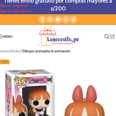
Tienes envío gratuito por compras mayores a
Skip to navigation
s/200
Skip to main content
MENU
Inicio
/
Funko
/
Dibujos animados & animación
-20%