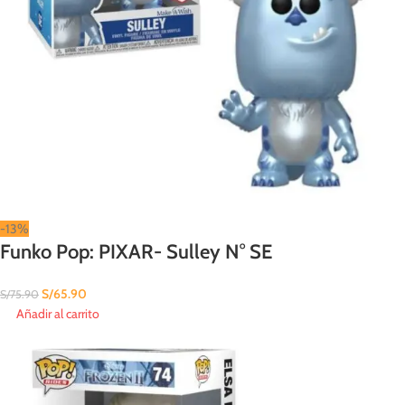
-13%
Funko Pop: PIXAR- Sulley N° SE
S/
65.90
S/
75.90
Añadir al carrito