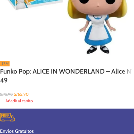
-13%
Funko Pop: ALICE IN WONDERLAND – Alice N°
49
S/
65.90
S/
75.90
Añadir al carrito
Envíos Gratuitos