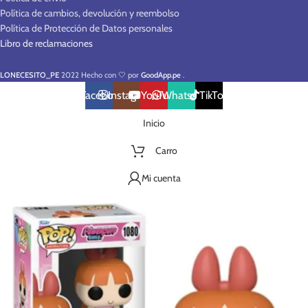
Política de cambios, devolución y reembolso
Política de Protección de Datos personales
Libro de reclamaciones
LONECESITO_PE
2022 Hecho con 🤍 por
GoodApp.pe
.
Facebook
Instagram
YouTube
WhatsApp
TikTok
Inicio
Carro
Mi cuenta