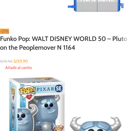
-21%
Funko Pop: WALT DISNEY WORLD 50 – Pluto
on the Peoplemover N 1164
S/
59.90
S/
75.90
Añadir al carrito