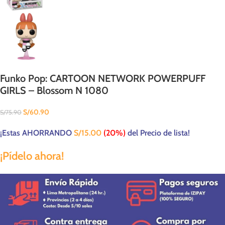
Funko Pop: CARTOON NETWORK POWERPUFF
GIRLS – Blossom N 1080
S/
60.90
S/
75.90
¡Estas AHORRANDO
S/
15.00
(20%)
del Precio de lista!
¡Pídelo ahora!