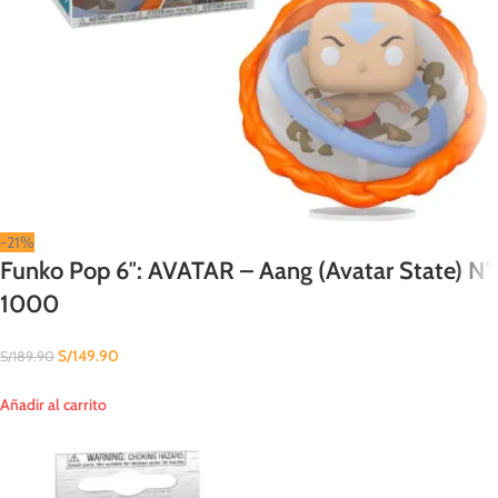
-21%
Funko Pop 6″: AVATAR – Aang (Avatar State) N°
1000
S/
149.90
S/
189.90
Añadir al carrito