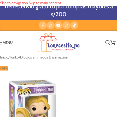
Skip to navigation
Skip to main content
Tienes envío gratuito por compras mayores a
s/200
MENU
Inicio
/
Funko
/
Dibujos animados & animación
-14%