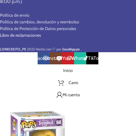
8:00 p.m.)
Política de envío
Política de cambios, devolución y reembolso
Política de Protección de Datos personales
Libro de reclamaciones
LONECESITO_PE
2022 Hecho con 🤍 por
GoodApp.pe
.
Facebook
Instagram
YouTube
WhatsApp
TikTok
Inicio
Carro
Mi cuenta