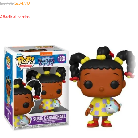
S/
34.90
S/
39.90
Añadir al carrito