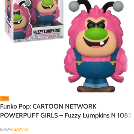
-21%
Funko Pop: CARTOON NETWORK
POWERPUFF GIRLS – Fuzzy Lumpkins N 1083
S/
59.90
S/
75.90