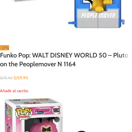
-21%
Funko Pop: WALT DISNEY WORLD 50 – Pluto
on the Peoplemover N 1164
S/
59.90
S/
75.90
Añadir al carrito