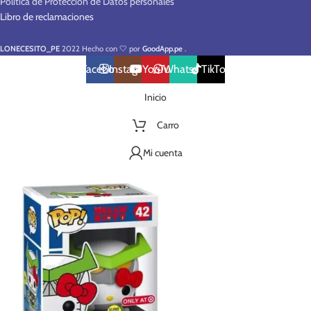
Política de Protección de Datos personales
Libro de reclamaciones
LONECESITO_PE
2022 Hecho con 🤍 por
GoodApp.pe
.
Facebook
Instagram
YouTube
WhatsApp
TikTok
Inicio
Carro
Mi cuenta