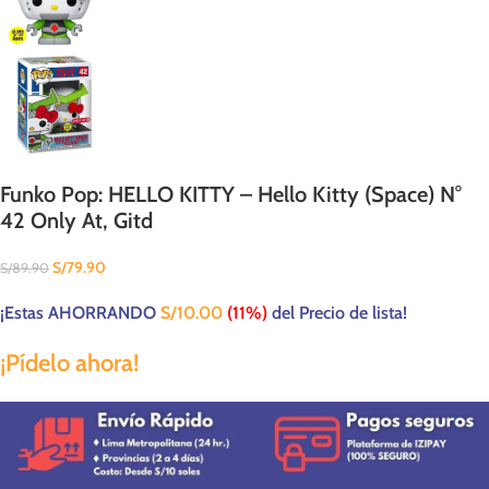
Funko Pop: HELLO KITTY – Hello Kitty (Space) N°
42 Only At, Gitd
S/
79.90
S/
89.90
¡Estas AHORRANDO
S/
10.00
(11%)
del Precio de lista!
¡Pídelo ahora!