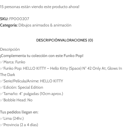
15
personas están viendo este producto ahora!
SKU:
FP000207
Categoría:
Dibujos animados & animación
DESCRIPCIÓN
VALORACIONES (0)
Descripción
¡Complementa tu colección con este Funko Pop!
✅Marca: Funko
✅Funko Pop: HELLO KITTY – Hello Kitty (Space) N° 42 Only At, Glows In
The Dark
✅Serie/Película/Anime: HELLO KITTY
✅Edición: Special Edition
✅Tamaño: 4″ pulgadas (10cm aprox.)
✅Bobble Head: No
Tus pedidos llegan en:
✅Lima (24hr.)
✅Provincia (2 a 4 días)