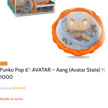
-21%
Funko Pop 6″: AVATAR – Aang (Avatar State) N°
1000
S/
149.90
S/
189.90
Añadir al carrito