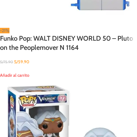
-21%
Funko Pop: WALT DISNEY WORLD 50 – Pluto
on the Peoplemover N 1164
S/
59.90
S/
75.90
Añadir al carrito