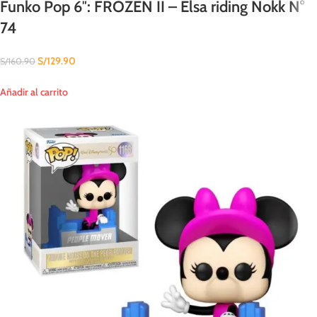
Funko Pop 6″: FROZEN II – Elsa riding Nokk N°
74
S/
129.90
S/
160.90
Añadir al carrito