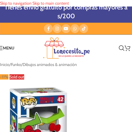
Skip to navigation
Skip to main content
Tienes envío gratuito por compras mayores a
s/200
MENU
Inicio
/
Funko
/
Dibujos animados & animación
-11%
Sold out