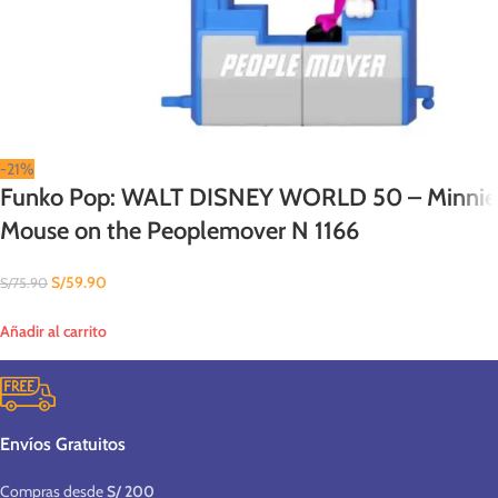
-21%
Funko Pop: WALT DISNEY WORLD 50 – Minnie
Mouse on the Peoplemover N 1166
S/
59.90
S/
75.90
Añadir al carrito
Envíos Gratuitos
Compras desde
S/ 200