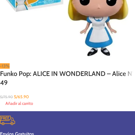
-13%
Funko Pop: ALICE IN WONDERLAND – Alice N°
49
S/
65.90
S/
75.90
Añadir al carrito
Envíos Gratuitos