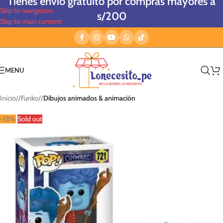
Tienes envío gratuito por compras mayores a
Skip to navigation
s/200
Skip to main content
MENU
Inicio
/
Funko
/
Dibujos animados & animación
-13%
Sold out