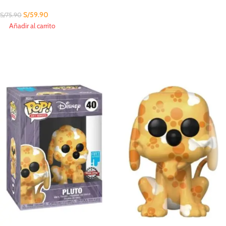
S/
59.90
S/
75.90
Añadir al carrito