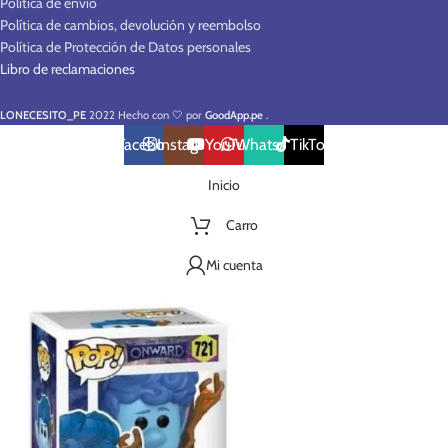
Política de envío
Política de cambios, devolución y reembolso
Política de Protección de Datos personales
Libro de reclamaciones
LONECESITO_PE
2022 Hecho con 🤍 por
GoodApp.pe
.
Facebook
Instagram
YouTube
WhatsApp
TikTok
Inicio
Carro
Mi cuenta