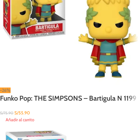
-26%
Funko Pop: THE SIMPSONS – Bartigula N 1199
S/
55.90
S/
75.90
Añadir al carrito