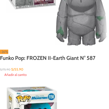
-26%
Funko Pop: FROZEN II-Earth Giant N° 587
S/
55.90
S/
75.90
Añadir al carrito