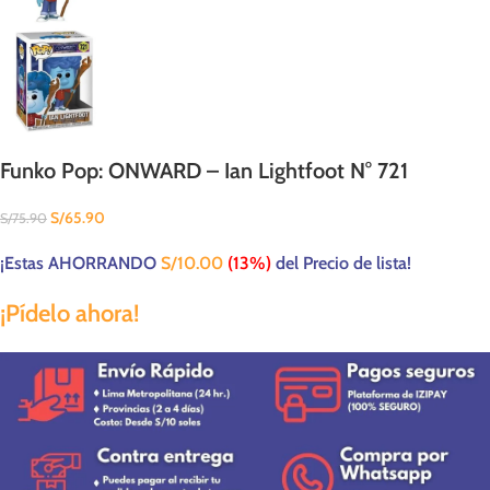
Funko Pop: ONWARD – Ian Lightfoot N° 721
S/
65.90
S/
75.90
¡Estas AHORRANDO
S/
10.00
(13%)
del Precio de lista!
¡Pídelo ahora!