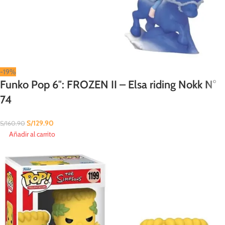
-19%
Funko Pop 6″: FROZEN II – Elsa riding Nokk N°
74
S/
129.90
S/
160.90
Añadir al carrito