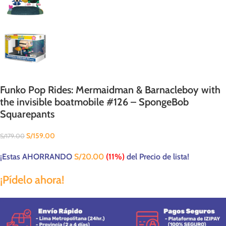
Funko Pop Rides: Mermaidman & Barnacleboy with
the invisible boatmobile #126 – SpongeBob
Squarepants
S/
159.00
S/
179.00
¡Estas AHORRANDO
S/
20.00
(11%)
del Precio de lista!
¡Pídelo ahora!