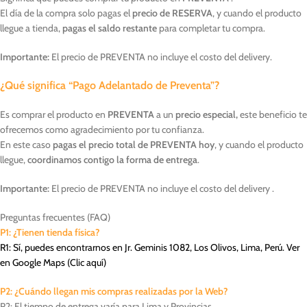
El día de la compra solo pagas el
precio de RESERVA
, y cuando el producto
llegue a tienda,
pagas el saldo restante
para completar tu compra.
Importante:
El precio de PREVENTA no incluye el costo del delivery.
¿Qué significa “Pago Adelantado de Preventa”?
Es comprar el producto en
PREVENTA
a un
precio especial,
este beneficio te
ofrecemos como agradecimiento por tu confianza.
En este caso
pagas el precio total de PREVENTA hoy
, y cuando el producto
llegue,
coordinamos contigo la forma de entrega
.
Importante:
El precio de PREVENTA no incluye el costo del delivery .
Preguntas frecuentes (FAQ)
P1: ¿Tienen tienda física?
R1: Sí, puedes encontrarnos en Jr. Geminis 1082, Los Olivos, Lima, Perú. Ver
en Google Maps (
Clic aquí
)
P2: ¿Cuándo llegan mis compras realizadas por la Web?
R2: El tiempo de entrega varía para Lima y Provincias.