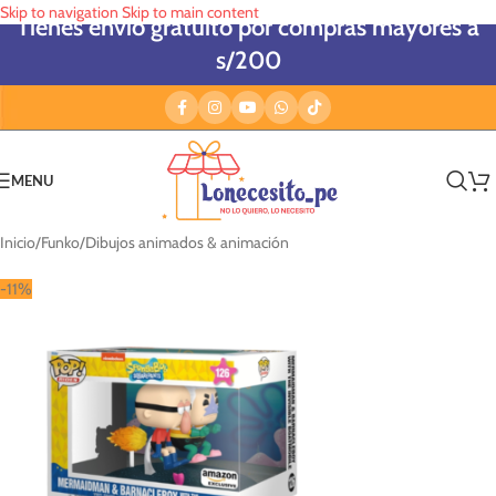
Skip to navigation
Skip to main content
Tienes envío gratuito por compras mayores a
s/200
MENU
Inicio
/
Funko
/
Dibujos animados & animación
-11%