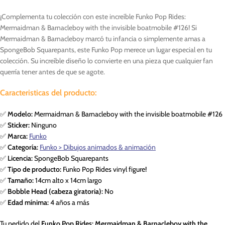
¡Complementa tu colección con este increíble Funko Pop Rides:
Mermaidman & Barnacleboy with the invisible boatmobile #126! Si
Mermaidman & Barnacleboy marcó tu infancia o simplemente amas a
SpongeBob Squarepants, este Funko Pop merece un lugar especial en tu
colección. Su increíble diseño lo convierte en una pieza que cualquier fan
querría tener antes de que se agote.
Caracteristicas del producto:
✅
Modelo:
Mermaidman & Barnacleboy with the invisible boatmobile #126
✅
Sticker:
Ninguno
✅
Marca:
Funko
✅
Categoría:
Funko > Dibujos animados & animación
✅
Licencia:
SpongeBob Squarepants
✅
Tipo de producto:
Funko Pop Rides vinyl figure!
✅
Tamaño:
14cm alto x 14cm largo
✅
Bobble Head (cabeza giratoria):
No
✅
Edad mínima:
4 años a más
Tu pedido del
Funko Pop Rides: Mermaidman & Barnacleboy with the