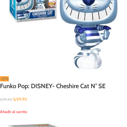
-21%
Funko Pop: DISNEY- Cheshire Cat N° SE
S/
59.90
S/
75.90
Añadir al carrito