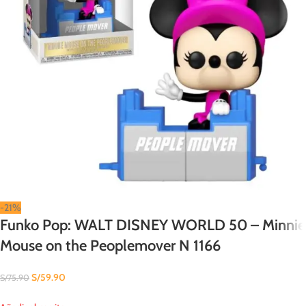
-21%
Funko Pop: WALT DISNEY WORLD 50 – Minnie
Mouse on the Peoplemover N 1166
S/
59.90
S/
75.90