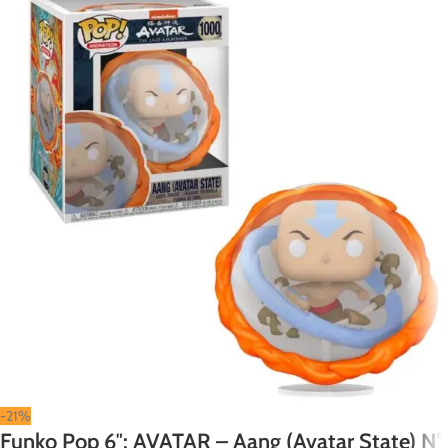
-21%
Funko Pop 6″: AVATAR – Aang (Avatar State) N°