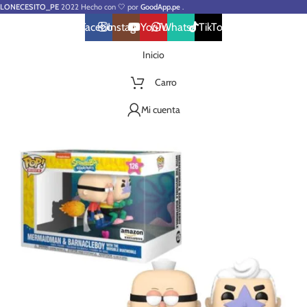
LONECESITO_PE
2022 Hecho con 🤍 por
GoodApp.pe
.
Facebook
Instagram
YouTube
WhatsApp
TikTok
Inicio
Carro
Mi cuenta