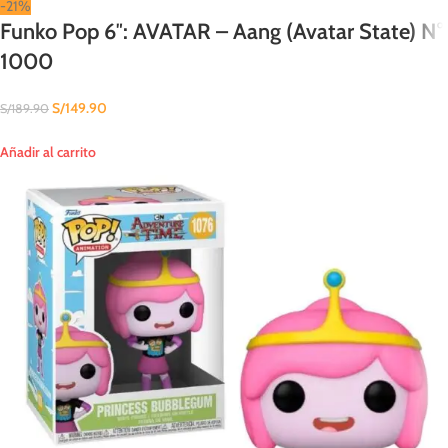
-21%
Funko Pop 6″: AVATAR – Aang (Avatar State) N°
1000
S/
149.90
S/
189.90
Añadir al carrito