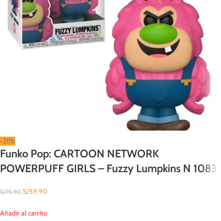
-21%
Funko Pop: CARTOON NETWORK
POWERPUFF GIRLS – Fuzzy Lumpkins N 1083
S/
59.90
S/
75.90
Añadir al carrito