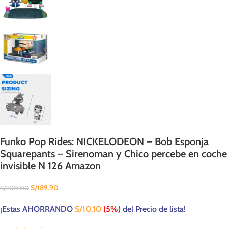
Funko Pop Rides: NICKELODEON – Bob Esponja
Squarepants – Sirenoman y Chico percebe en coche
invisible N 126 Amazon
S/
189.90
S/
200.00
¡Estas AHORRANDO
S/
10.10
(5%)
del Precio de lista!