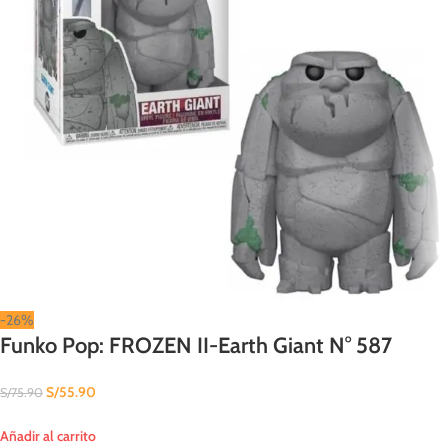
-26%
Funko Pop: FROZEN II-Earth Giant N° 587
S/
55.90
S/
75.90
Añadir al carrito