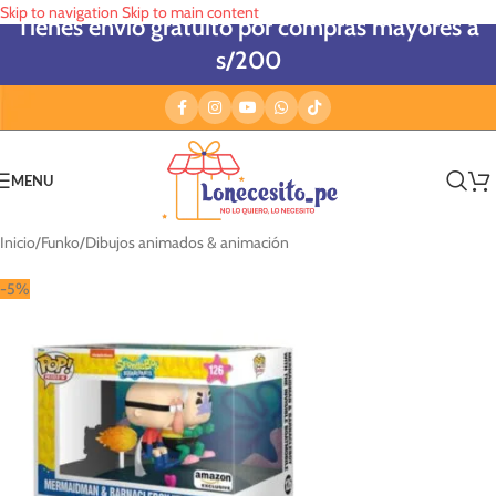
Skip to navigation
Skip to main content
Tienes envío gratuito por compras mayores a
s/200
MENU
Inicio
/
Funko
/
Dibujos animados & animación
-5%