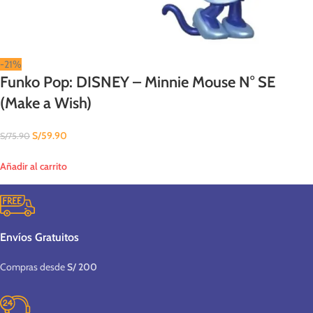
-21%
Funko Pop: DISNEY – Minnie Mouse N° SE
(Make a Wish)
S/
59.90
S/
75.90
Añadir al carrito
Envíos Gratuitos
Compras desde
S/ 200