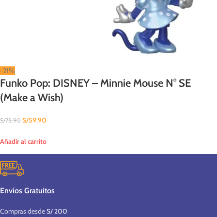
-21%
Funko Pop: DISNEY – Minnie Mouse N° SE
(Make a Wish)
S/
59.90
S/
75.90
Añadir al carrito
Envíos Gratuitos
Compras desde
S/ 200