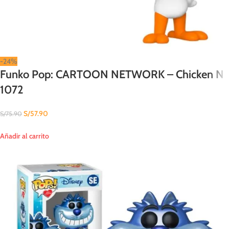
-24%
Funko Pop: CARTOON NETWORK – Chicken N
1072
S/
57.90
S/
75.90
Añadir al carrito