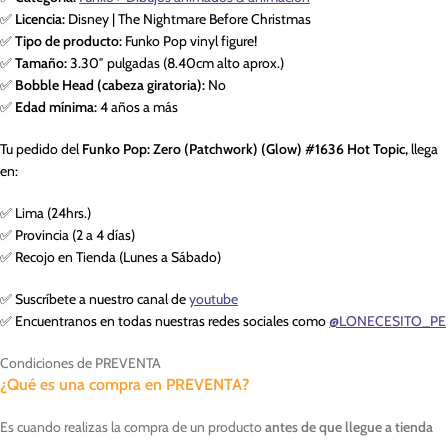
✅
Licencia:
Disney | The Nightmare Before Christmas
✅
Tipo de producto:
Funko Pop vinyl figure!
✅
Tamaño:
3.30″ pulgadas (8.40cm alto aprox.)
✅
Bobble Head (cabeza giratoria):
No
✅
Edad mínima:
4 años a más
Tu pedido del
Funko Pop: Zero (Patchwork) (Glow) #1636 Hot Topic,
llega
en:
✅ Lima (24hrs.)
✅ Provincia (2 a 4 días)
✅ Recojo en Tienda (Lunes a Sábado)
✅ Suscríbete a nuestro canal de
youtube
✅ Encuentranos en todas nuestras redes sociales como
@LONECESITO_PE
Condiciones de PREVENTA
¿Qué es una compra en PREVENTA?
Es cuando realizas la compra de un producto
antes de que llegue a tienda