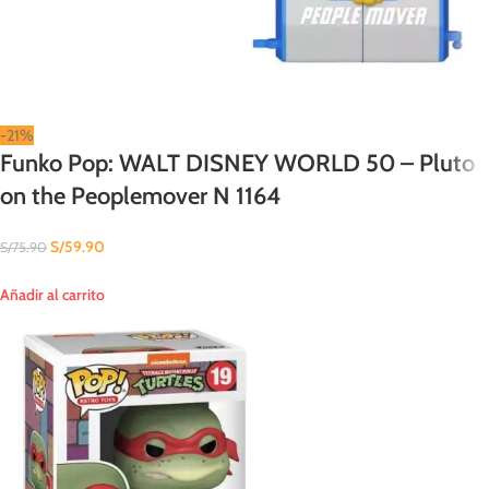
-21%
Funko Pop: WALT DISNEY WORLD 50 – Pluto
on the Peoplemover N 1164
S/
59.90
S/
75.90
Añadir al carrito