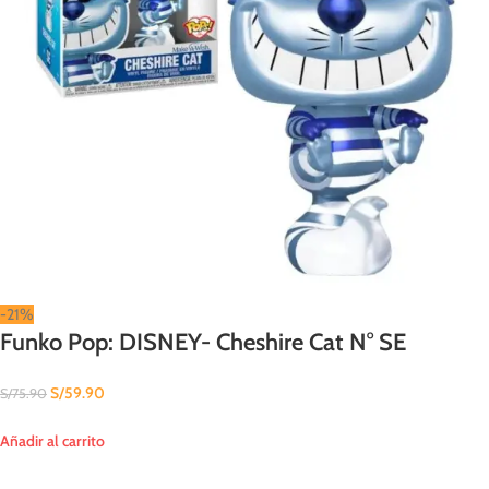
-21%
Funko Pop: DISNEY- Cheshire Cat N° SE
S/
59.90
S/
75.90
Añadir al carrito