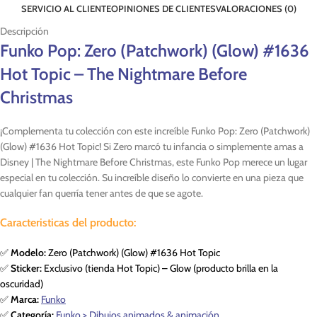
SERVICIO AL CLIENTE
OPINIONES DE CLIENTES
VALORACIONES (0)
Descripción
Funko Pop: Zero (Patchwork) (Glow) #1636
Hot Topic – The Nightmare Before
Christmas
¡Complementa tu colección con este increíble Funko Pop: Zero (Patchwork)
(Glow) #1636 Hot Topic! Si Zero marcó tu infancia o simplemente amas a
Disney | The Nightmare Before Christmas, este Funko Pop merece un lugar
especial en tu colección. Su increíble diseño lo convierte en una pieza que
cualquier fan querría tener antes de que se agote.
Caracteristicas del producto:
✅
Modelo:
Zero (Patchwork) (Glow) #1636 Hot Topic
✅
Sticker:
Exclusivo (tienda Hot Topic) – Glow (producto brilla en la
oscuridad)
✅
Marca:
Funko
✅
Categoría:
Funko > Dibujos animados & animación