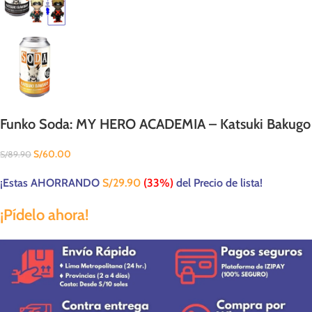
Funko Soda: MY HERO ACADEMIA – Katsuki Bakugo
S/
60.00
S/
89.90
¡Estas AHORRANDO
S/
29.90
(33%)
del Precio de lista!
¡Pídelo ahora!