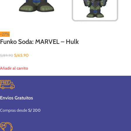
-27%
Funko Soda: MARVEL – Hulk
S/
65.90
S/
89.90
Añadir al carrito
Envíos Gratuitos
Compras desde
S/ 200