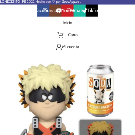
LONECESITO_PE
2022 Hecho con 🤍 por
GoodApp.pe
.
Facebook
Instagram
YouTube
WhatsApp
TikTok
Inicio
Carro
Mi cuenta