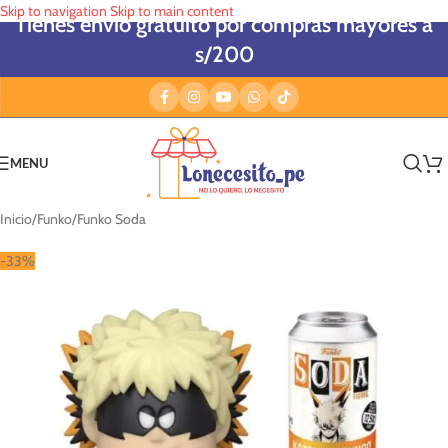
Skip to navigation
Skip to main content
Tienes envío gratuito por compras mayores a
s/200
MENU
Inicio
/
Funko
/
Funko Soda
-33%