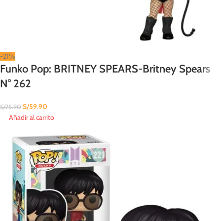
-21%
Funko Pop: BRITNEY SPEARS-Britney Spears
N° 262
S/
59.90
S/
75.90
Añadir al carrito