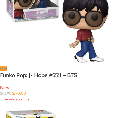
-8%
Funko Pop: J- Hope #221 – BTS
Funko
S/
70.00
S/
75.90
Añadir al carrito