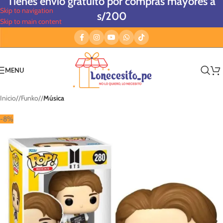
Tienes envío gratuito por compras mayores a
Skip to navigation
s/200
Skip to main content
MENU
Inicio
/
Funko
/
Música
-8%