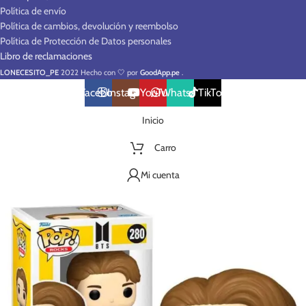
Política de envío
Política de cambios, devolución y reembolso
Política de Protección de Datos personales
Libro de reclamaciones
LONECESITO_PE
2022 Hecho con 🤍 por
GoodApp.pe
.
Facebook
Instagram
YouTube
WhatsApp
TikTok
Inicio
Carro
Mi cuenta