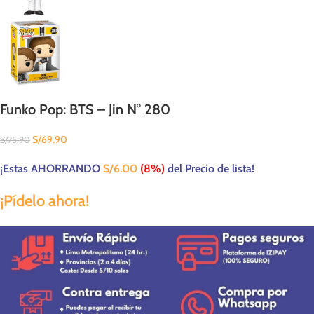
Funko Pop: BTS – Jin N° 280
S/
69.90
S/
75.90
¡Estas AHORRANDO
S/
6.00
(8%)
del Precio de lista!
¡Pídelo ahora!