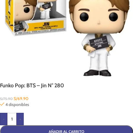
Funko Pop: BTS – Jin N° 280
S/
69.90
S/
75.90
4 disponibles
-
+
AÑADIR AL CARRITO