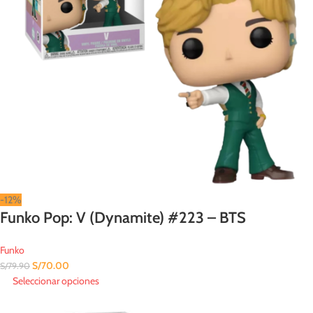
-12%
Funko Pop: V (Dynamite) #223 – BTS
Funko
S/
70.00
S/
79.90
Seleccionar opciones