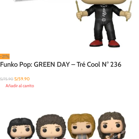
-21%
Funko Pop: GREEN DAY – Tré Cool N° 236
S/
59.90
S/
75.90
Añadir al carrito