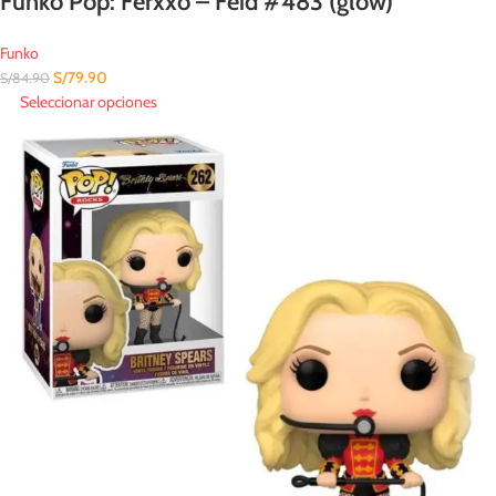
Funko Pop: Ferxxo – Feid #483 (glow)
Funko
S/
79.90
S/
84.90
Seleccionar opciones