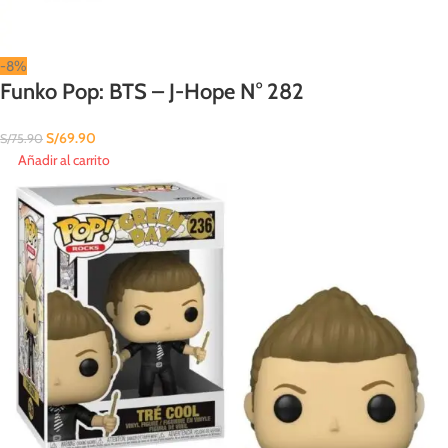
-8%
Funko Pop: BTS – J-Hope N° 282
S/
69.90
S/
75.90
Añadir al carrito