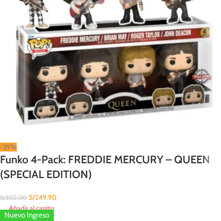
-29%
Funko 4-Pack: FREDDIE MERCURY – QUEEN
(SPECIAL EDITION)
S/
249.90
S/
350.00
Añadir al carrito
Nuevo Ingreso
Nuevo Ingreso