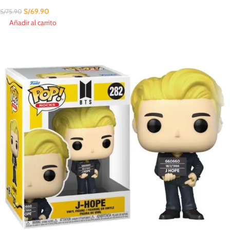
S/
69.90
S/
75.90
Añadir al carrito