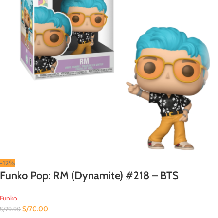
-12%
Funko Pop: RM (Dynamite) #218 – BTS
Funko
S/
70.00
S/
79.90