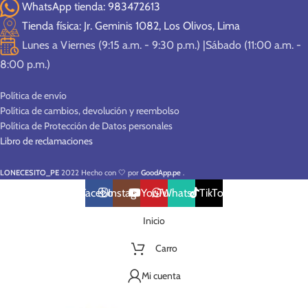
WhatsApp tienda: 983472613
Tienda física: Jr. Geminis 1082, Los Olivos, Lima
Lunes a Viernes (9:15 a.m. - 9:30 p.m.) |Sábado (11:00 a.m. -
8:00 p.m.)
Política de envío
Política de cambios, devolución y reembolso
Política de Protección de Datos personales
Libro de reclamaciones
Nuevo Ingreso
Nuevo Ingreso
Nuevo Ingreso
LONECESITO_PE
2022 Hecho con 🤍 por
GoodApp.pe
.
Facebook
Instagram
YouTube
WhatsApp
TikTok
Inicio
Carro
Mi cuenta