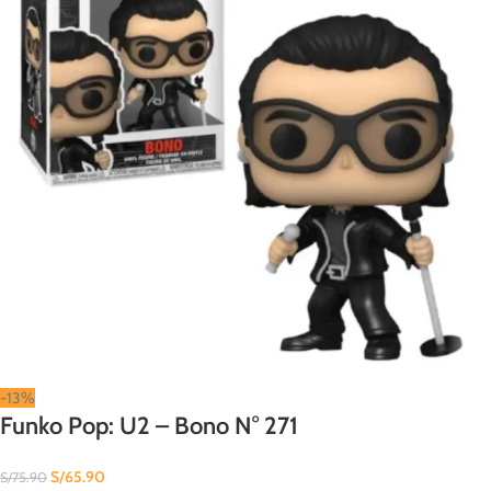
-13%
Funko Pop: U2 – Bono N° 271
S/
65.90
S/
75.90