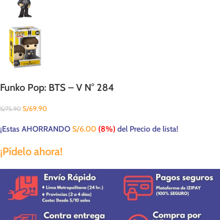
Funko Pop: BTS – V N° 284
S/
69.90
S/
75.90
¡Estas AHORRANDO
S/
6.00
(8%)
del Precio de lista!
¡Pídelo ahora!