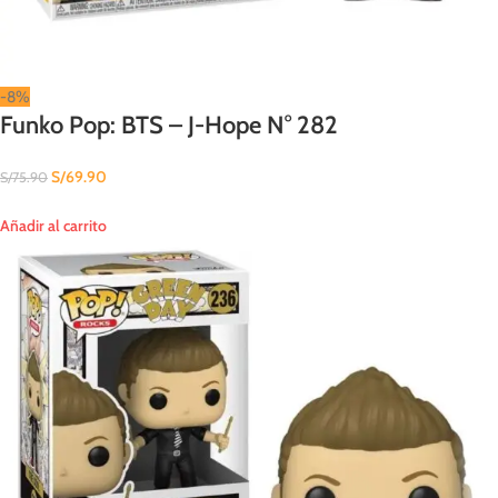
-8%
Funko Pop: BTS – J-Hope N° 282
S/
69.90
S/
75.90
Añadir al carrito