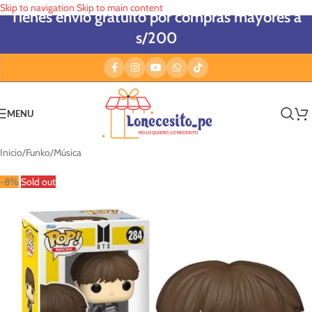
Skip to navigation
Skip to main content
Tienes envío gratuito por compras mayores a
s/200
MENU
Inicio
/
Funko
/
Música
-8%
Sold out