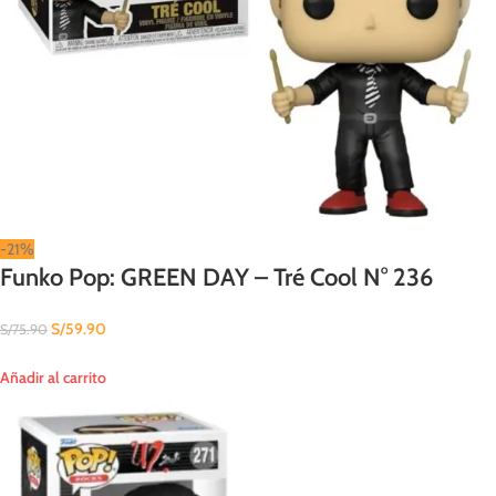
-21%
Funko Pop: GREEN DAY – Tré Cool N° 236
S/
59.90
S/
75.90
Añadir al carrito