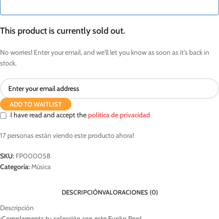
This product is currently sold out.
No worries! Enter your email, and we'll let you know as soon as it's back in
stock.
ADD TO WAITLIST
I have read and accept the
política de privacidad
17
personas están viendo este producto ahora!
SKU:
FP000058
Categoría:
Música
DESCRIPCIÓN
VALORACIONES (0)
Descripción
¡Complementa tu colección con este Funko Pop!