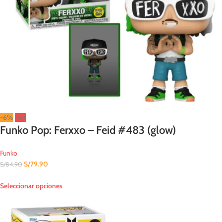
-6%
Hot
Funko Pop: Ferxxo – Feid #483 (glow)
Funko
S/
79.90
S/
84.90
Seleccionar opciones