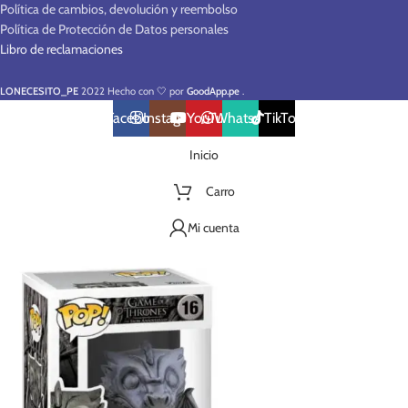
Política de cambios, devolución y reembolso
Política de Protección de Datos personales
Libro de reclamaciones
LONECESITO_PE
2022 Hecho con 🤍 por
GoodApp.pe
.
Facebook
Instagram
YouTube
WhatsApp
TikTok
Inicio
Carro
Mi cuenta