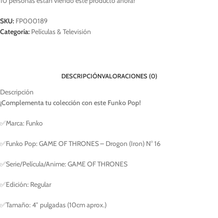
10
personas están viendo este producto ahora!
SKU:
FP000189
Categoría:
Películas & Televisión
DESCRIPCIÓN
VALORACIONES (0)
Descripción
¡Complementa tu colección con este Funko Pop!
✅Marca: Funko
✅Funko Pop: GAME OF THRONES – Drogon (Iron) N° 16
✅Serie/Película/Anime: GAME OF THRONES
✅Edición: Regular
✅Tamaño: 4″ pulgadas (10cm aprox.)