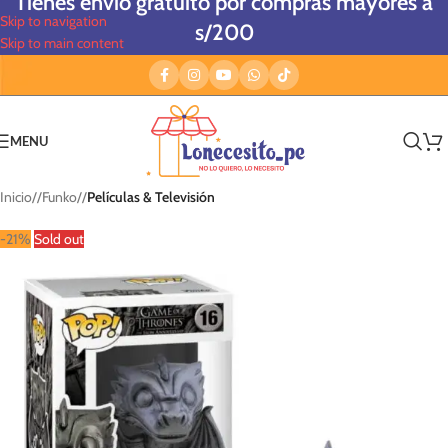
Tienes envío gratuito por compras mayores a
Skip to navigation
s/200
Skip to main content
MENU
Inicio
/
Funko
/
Películas & Televisión
-21%
Sold out