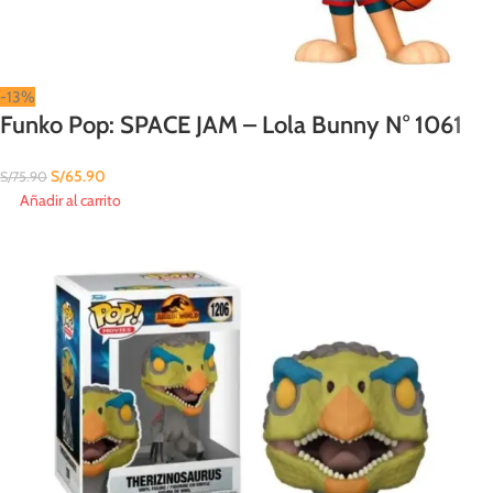
-13%
Funko Pop: SPACE JAM – Lola Bunny N° 1061
S/
65.90
S/
75.90
Añadir al carrito