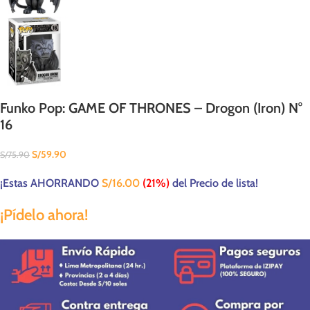
Funko Pop: GAME OF THRONES – Drogon (Iron) N°
16
S/
59.90
S/
75.90
¡Estas AHORRANDO
S/
16.00
(21%)
del Precio de lista!
¡Pídelo ahora!