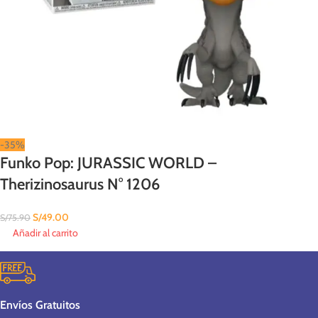
-35%
Funko Pop: JURASSIC WORLD –
Therizinosaurus N° 1206
S/
49.00
S/
75.90
Añadir al carrito
Envíos Gratuitos