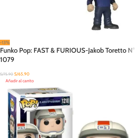
-13%
Funko Pop: FAST & FURIOUS-Jakob Toretto N°
1079
S/
65.90
S/
75.90
Añadir al carrito