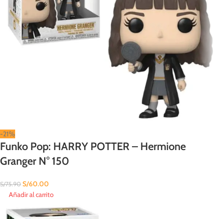
-21%
Funko Pop: HARRY POTTER – Hermione
Granger N° 150
S/
60.00
S/
75.90
Añadir al carrito