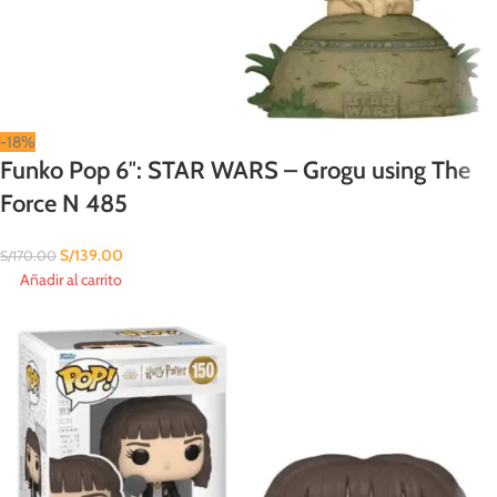
-18%
Funko Pop 6″: STAR WARS – Grogu using The
Force N 485
S/
139.00
S/
170.00
Añadir al carrito