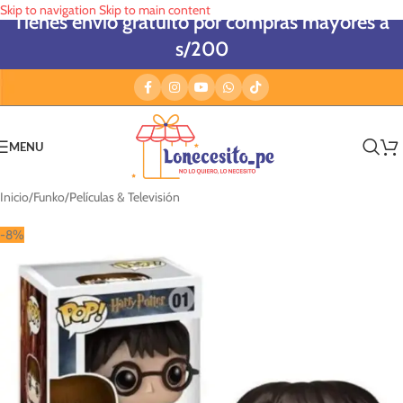
Skip to navigation
Skip to main content
Tienes envío gratuito por compras mayores a
s/200
MENU
Inicio
/
Funko
/
Películas & Televisión
-8%