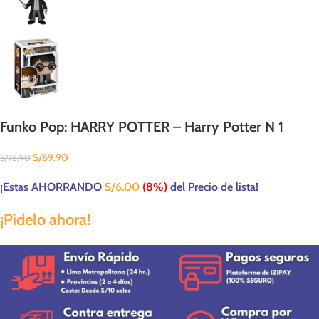
Funko Pop: HARRY POTTER – Harry Potter N 1
S/
69.90
S/
75.90
¡Estas AHORRANDO
S/
6.00
(8%)
del Precio de lista!
¡Pídelo ahora!