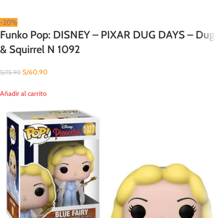
-20%
Funko Pop: DISNEY – PIXAR DUG DAYS – Dug
& Squirrel N 1092
S/
60.90
S/
75.90
Añadir al carrito