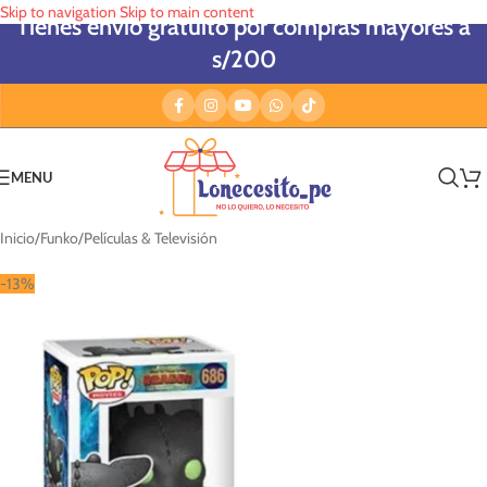
Skip to navigation
Skip to main content
Tienes envío gratuito por compras mayores a
s/200
MENU
Inicio
/
Funko
/
Películas & Televisión
-13%