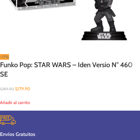
-11%
Funko Pop: STAR WARS – Iden Versio N° 460
SE
S/
79.90
S/
89.90
Añadir al carrito
Envíos Gratuitos