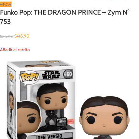
-40%
Funko Pop: THE DRAGON PRINCE – Zym N°
753
S/
45.90
S/
75.90
Añadir al carrito