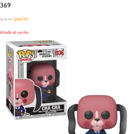
369
S/
45.90
S/
75.90
Añadir al carrito