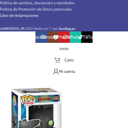
Política de cambios, devolución y reembolso
Política de Protección de Datos personales
Libro de reclamaciones
LONECESITO_PE
2022 Hecho con 🤍 por
GoodApp.pe
.
Facebook
Instagram
YouTube
WhatsApp
TikTok
Inicio
Carro
Mi cuenta