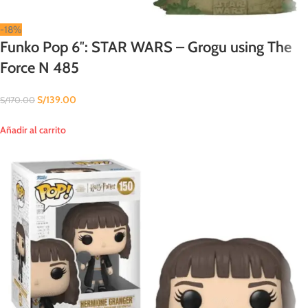
-18%
Funko Pop 6″: STAR WARS – Grogu using The
Force N 485
S/
139.00
S/
170.00
Añadir al carrito