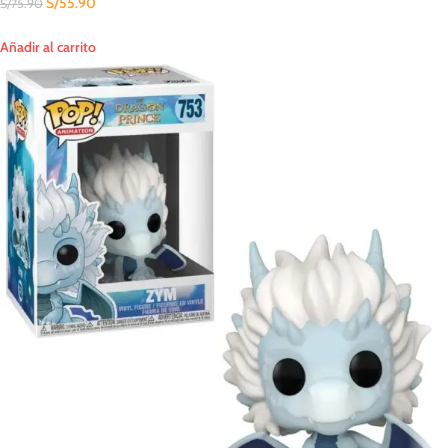
S/
55.90
S/
75.90
Añadir al carrito