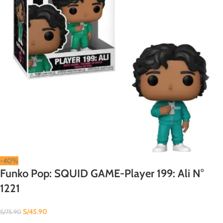
-40%
Funko Pop: SQUID GAME-Player 199: Ali N°
1221
S/
45.90
S/
75.90