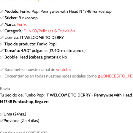
✅
Modelo:
Funko Pop: Pennywise with Head N 1748 Funkoshop
✅
Sticker:
Funkoshop
✅
Marca:
Funko
✅
Categoría:
FUNKO/Películas & Televisión
✅
Licencia:
IT WELCOME TO DERRY
✅
Tipo de producto:
Funko Pop!
✅
Tamaño:
4.90″ pulgadas (12.40cm alto aprox.)
✅
Bobble Head (cabeza giratoria):
No
✅ Suscríbete a nuestro canal de
youtube
✅ Encuentranos en todas nuestras redes sociales como
@LONECESITO_PE
Envío
Tu pedido del
Funko Pop: IT WELCOME TO DERRY - Pennywise with Head
N 1748 Funkoshop
, llega en:
✅Lima (24hrs.)
✅Provincia (2 a 4 días)
Condiciones de PREVENTA