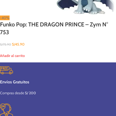
-40%
Funko Pop: THE DRAGON PRINCE – Zym N°
753
S/
45.90
S/
75.90
Añadir al carrito
Envíos Gratuitos
Compras desde
S/ 200