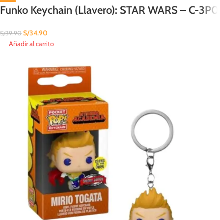
Funko Keychain (Llavero): STAR WARS – C-3P0
S/
34.90
S/
39.90
Añadir al carrito