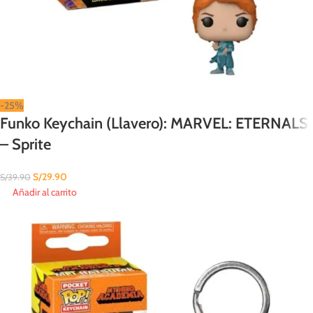
-25%
Funko Keychain (Llavero): MARVEL: ETERNALS
– Sprite
S/
29.90
S/
39.90
Añadir al carrito