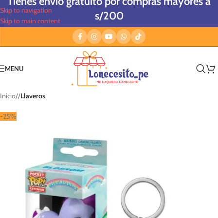
Tienes envío gratuito por compras mayores a
Skip to navigation
s/200
Skip to main content
MENU
Inicio
/
Llaveros
-25%