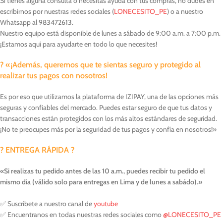
Si tienes alguna consulta o necesitas ayuda con tus compras, no dudes en
escribirnos por nuestras redes sociales (
LONECESITO_PE
) o a nuestro
Whatsapp al 983472613‬.
Nuestro equipo está disponible de lunes a sábado de 9:00 a.m. a 7:00 p.m.
¡Estamos aquí para ayudarte en todo lo que necesites!
? «¡Además, queremos que te sientas seguro y protegido al
realizar tus pagos con nosotros
!
Es por eso que utilizamos la plataforma de IZIPAY, una de las opciones más
seguras y confiables del mercado. Puedes estar seguro de que tus datos y
transacciones están protegidos con los más altos estándares de seguridad.
¡No te preocupes más por la seguridad de tus pagos y confía en nosotros!»
?️
ENTREGA RÁPIDA ?
«Si realizas tu pedido antes de las 10 a.m., puedes recibir tu pedido el
mismo día (válido solo para entregas en Lima y de lunes a sabádo).»
✅ Suscríbete a nuestro canal de
youtube
✅ Encuentranos en todas nuestras redes sociales como
@LONECESITO_PE