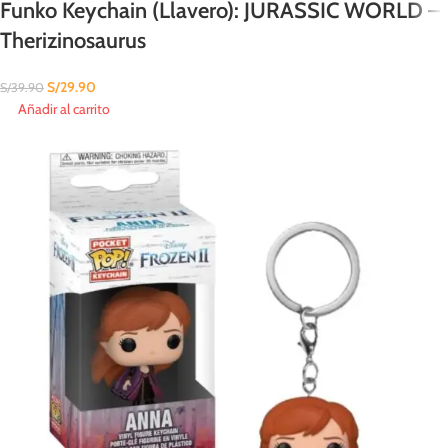
Funko Keychain (Llavero): JURASSIC WORLD –
Therizinosaurus
S/
29.90
S/
39.90
Añadir al carrito