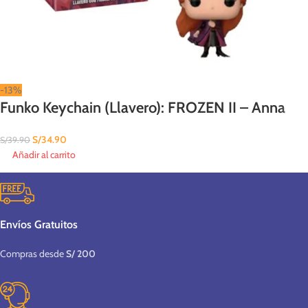
-13%
Funko Keychain (Llavero): FROZEN II – Anna
S/
34.90
S/
39.90
Añadir al carrito
Envíos Gratuitos
Compras desde
S/ 200