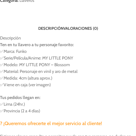
Categoría:
Llaveros
DESCRIPCIÓN
VALORACIONES (0)
Descripción
Ten en tu llavero a tu personaje favorito:
✅Marca: Funko
✅Serie/Película/Anime: MY LITTLE PONY
✅Modelo: MY LITTLE PONY – Blossom
✅Material: Personaje en vinil y aro de metal
✅Medida: 4cm (altura aprox.)
✅Viene en caja (ver imagen)
Tus pedidos llegan en:
✅Lima (24hr.)
✅Provincia (2 a 4 días)
?
¡Queremos ofrecerte el mejor servicio al cliente!