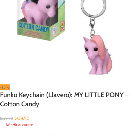
-13%
Funko Keychain (Llavero): MY LITTLE PONY –
Cotton Candy
S/
34.90
S/
39.90
Añadir al carrito