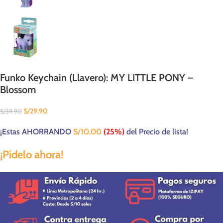
Funko Keychain (Llavero): MY LITTLE PONY –
Blossom
S/
29.90
S/
39.90
¡Estas AHORRANDO
S/
10.00
(25%)
del Precio de lista!
¡Pídelo ahora!