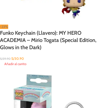
-23%
Funko Keychain (Llavero): MY HERO
ACADEMIA – Mirio Togata (Special Edition,
Glows in the Dark)
S/
30.90
S/
39.90
Añadir al carrito