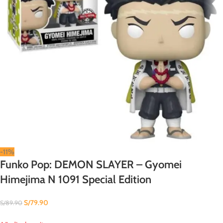
-11%
Funko Pop: DEMON SLAYER – Gyomei
Himejima N 1091 Special Edition
S/
79.90
S/
89.90