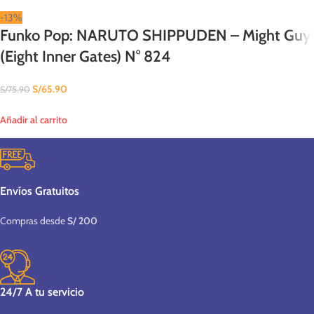
-13%
Funko Pop: NARUTO SHIPPUDEN – Might Guy
(Eight Inner Gates) N° 824
S/
65.90
S/
75.90
Añadir al carrito
Envíos Gratuitos
Compras desde
S/ 200
24/7 A tu servicio