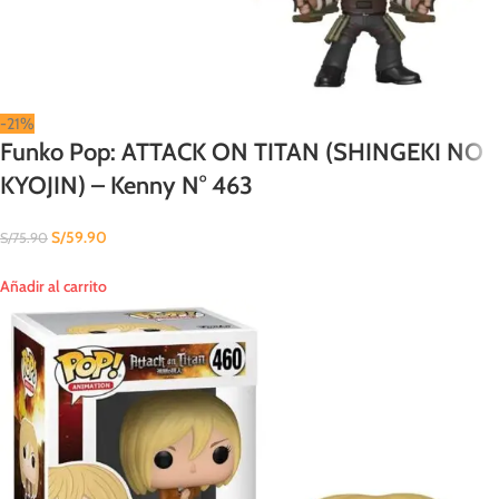
-21%
Funko Pop: ATTACK ON TITAN (SHINGEKI NO
KYOJIN) – Kenny N° 463
S/
59.90
S/
75.90
Añadir al carrito