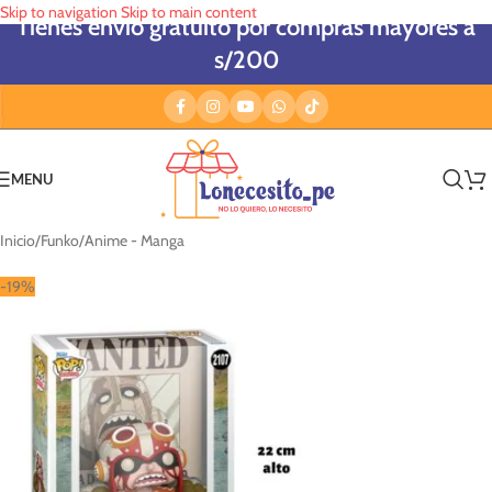
Skip to navigation
Skip to main content
Tienes envío gratuito por compras mayores a
s/200
MENU
Inicio
/
Funko
/
Anime - Manga
-19%