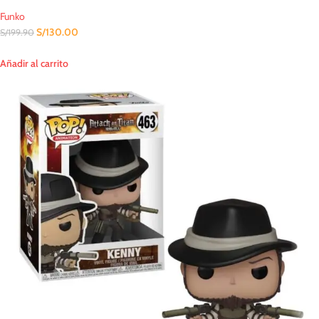
Funko
S/
130.00
S/
199.90
Añadir al carrito