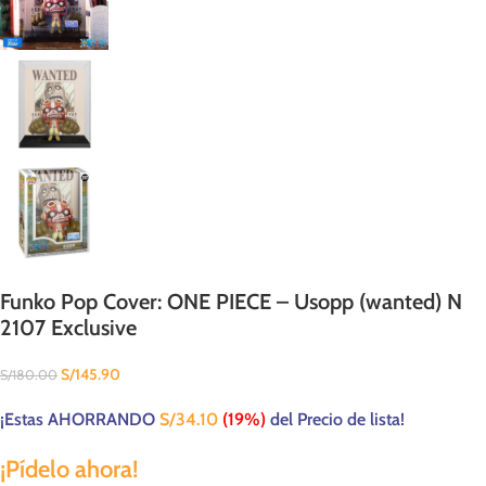
Funko Pop Cover: ONE PIECE – Usopp (wanted) N
2107 Exclusive
S/
145.90
S/
180.00
¡Estas AHORRANDO
S/
34.10
(19%)
del Precio de lista!
¡Pídelo ahora!