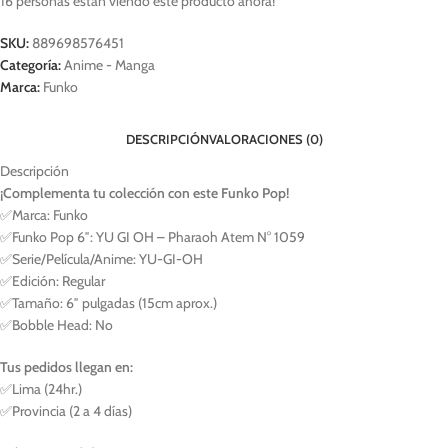
16
personas están viendo este producto ahora!
SKU:
889698576451
Categoría:
Anime - Manga
Marca:
Funko
DESCRIPCIÓN
VALORACIONES (0)
Descripción
¡Complementa tu colección con este Funko Pop!
✅Marca: Funko
✅Funko Pop 6″: YU GI OH – Pharaoh Atem N° 1059
✅Serie/Película/Anime: YU-GI-OH
✅Edición: Regular
✅Tamaño: 6″ pulgadas (15cm aprox.)
✅Bobble Head: No
Tus pedidos llegan en:
✅Lima (24hr.)
✅Provincia (2 a 4 días)