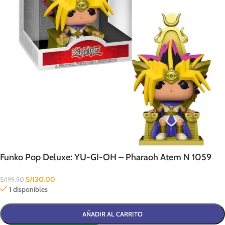
Funko Pop Deluxe: YU-GI-OH – Pharaoh Atem N 1059
S/
130.00
S/
199.90
1 disponibles
AÑADIR AL CARRITO