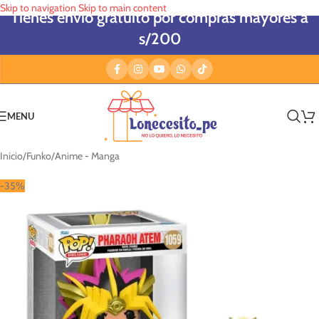
Skip to navigation
Skip to main content
Tienes envío gratuito por compras mayores a
s/200
MENU
Inicio
/
Funko
/
Anime - Manga
-35%