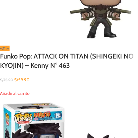
-21%
Funko Pop: ATTACK ON TITAN (SHINGEKI NO
KYOJIN) – Kenny N° 463
S/
59.90
S/
75.90
Añadir al carrito