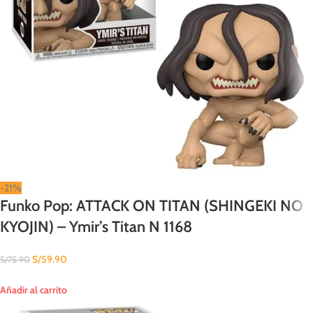
-21%
Funko Pop: ATTACK ON TITAN (SHINGEKI NO
KYOJIN) – Ymir’s Titan N 1168
S/
59.90
S/
75.90
Añadir al carrito