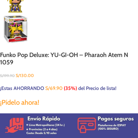
Funko Pop Deluxe: YU-GI-OH – Pharaoh Atem N
1059
S/
130.00
S/
199.90
¡Estas AHORRANDO
S/
69.90
(35%)
del Precio de lista!
¡Pídelo ahora!