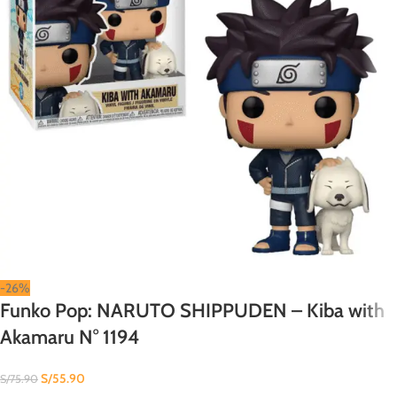
-26%
Funko Pop: NARUTO SHIPPUDEN – Kiba with
Akamaru N° 1194
S/
55.90
S/
75.90