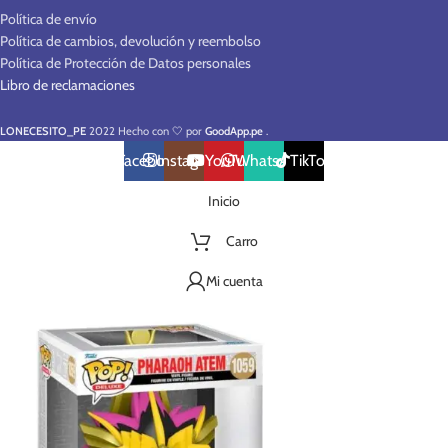
Política de envío
Política de cambios, devolución y reembolso
Política de Protección de Datos personales
Libro de reclamaciones
LONECESITO_PE
2022 Hecho con 🤍 por
GoodApp.pe
.
Facebook
Instagram
YouTube
WhatsApp
TikTok
Inicio
Carro
Mi cuenta