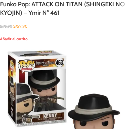
Funko Pop: ATTACK ON TITAN (SHINGEKI NO
KYOJIN) – Ymir N° 461
S/
59.90
S/
75.90
Añadir al carrito