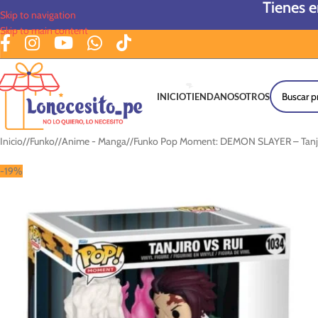
Tienes 
Skip to navigation
Skip to main content
INICIO
TIENDA
NOSOTROS
Inicio
/
Funko
/
Anime - Manga
/
Funko Pop Moment: DEMON SLAYER – Tanjir
-19%