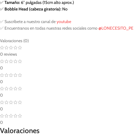
✅
Tamaño:
6″ pulgadas (15cm alto aprox.)
✅
Bobble Head (cabeza giratoria):
No
✅ Suscríbete a nuestro canal de
youtube
✅ Encuentranos en todas nuestras redes sociales como
@LONECESITO_PE
Valoraciones (0)
0 reviews
0
0
0
0
0
Valoraciones