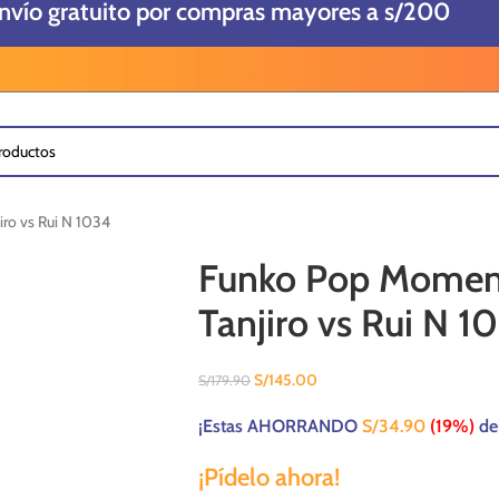
envío gratuito por compras mayores a s/200
o vs Rui N 1034
Funko Pop Momen
Tanjiro vs Rui N 1
S/
145.00
S/
179.90
¡Estas AHORRANDO
S/
34.90
(19%)
de
¡Pídelo ahora!