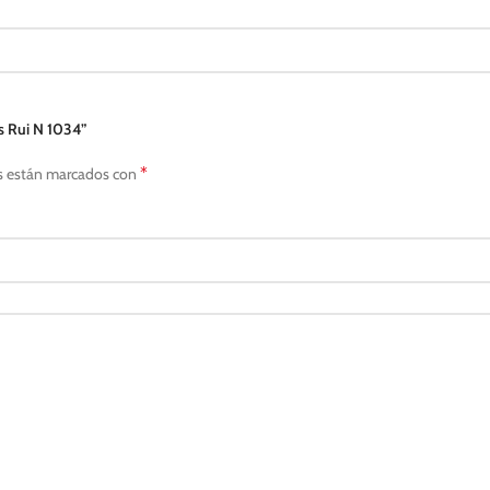
s Rui N 1034”
*
s están marcados con