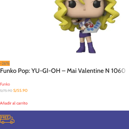
-26%
Funko Pop: YU-GI-OH – Mai Valentine N 1060
Funko
S/
55.90
S/
75.90
Añadir al carrito