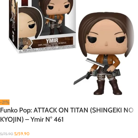
-21%
Funko Pop: ATTACK ON TITAN (SHINGEKI NO
KYOJIN) – Ymir N° 461
S/
59.90
S/
75.90