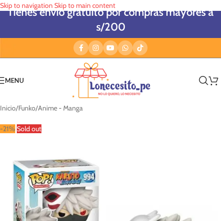
Skip to navigation
Skip to main content
Tienes envío gratuito por compras mayores a
s/200
MENU
Inicio
/
Funko
/
Anime - Manga
-21%
Sold out