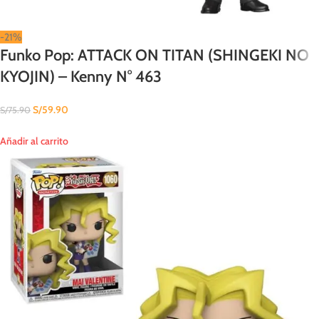
-21%
Funko Pop: ATTACK ON TITAN (SHINGEKI NO
KYOJIN) – Kenny N° 463
S/
59.90
S/
75.90
Añadir al carrito