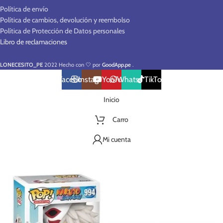
Política de envío
Política de cambios, devolución y reembolso
Política de Protección de Datos personales
Libro de reclamaciones
LONECESITO_PE
2022 Hecho con 🤍 por
GoodApp.pe
.
Facebook
Instagram
YouTube
WhatsApp
TikTok
Inicio
Carro
Mi cuenta