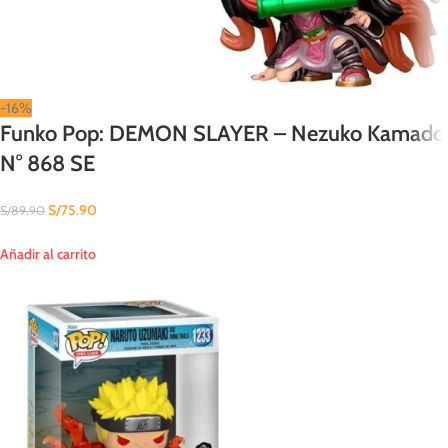
-16%
Funko Pop: DEMON SLAYER – Nezuko Kamado
N° 868 SE
S/
75.90
S/
89.90
Añadir al carrito