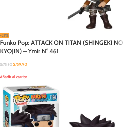
-21%
Funko Pop: ATTACK ON TITAN (SHINGEKI NO
KYOJIN) – Ymir N° 461
S/
59.90
S/
75.90
Añadir al carrito