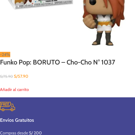
-24%
Funko Pop: BORUTO – Cho-Cho N° 1037
S/
57.90
S/
75.90
Añadir al carrito
Envíos Gratuitos
Compras desde
S/ 200