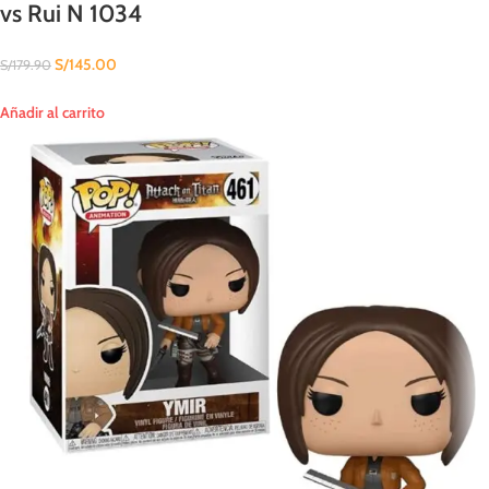
vs Rui N 1034
S/
145.00
S/
179.90
Añadir al carrito