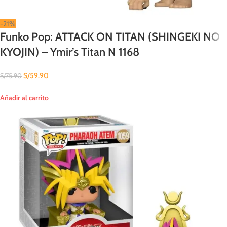
-21%
Funko Pop: ATTACK ON TITAN (SHINGEKI NO
KYOJIN) – Ymir’s Titan N 1168
S/
59.90
S/
75.90
Añadir al carrito