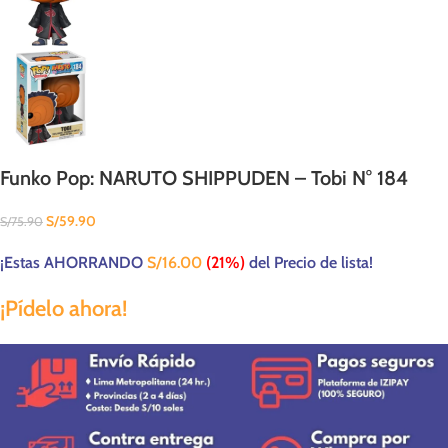
Funko Pop: NARUTO SHIPPUDEN – Tobi N° 184
S/
59.90
S/
75.90
¡Estas AHORRANDO
S/
16.00
(21%)
del Precio de lista!
¡Pídelo ahora!