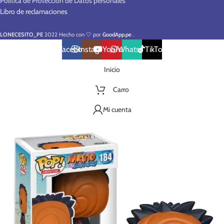
Política de Protección de Datos personales
Libro de reclamaciones
LONECESITO_PE
2022 Hecho con 🤍 por
GoodApp.pe
.
Facebook
Instagram
YouTube
WhatsApp
TikTok
Inicio
Carro
Mi cuenta