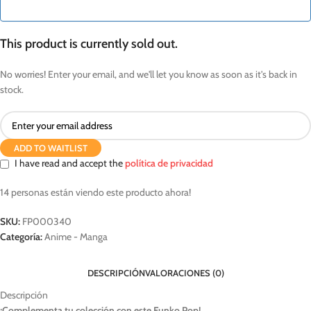
This product is currently sold out.
No worries! Enter your email, and we'll let you know as soon as it's back in
stock.
ADD TO WAITLIST
I have read and accept the
política de privacidad
14
personas están viendo este producto ahora!
SKU:
FP000340
Categoría:
Anime - Manga
DESCRIPCIÓN
VALORACIONES (0)
Descripción
¡Complementa tu colección con este Funko Pop!