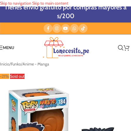
Skip to navigation
Skip to main content
Tienes envío gratuito por compras mayores a
s/200
MENU
Inicio
/
Funko
/
Anime - Manga
-21%
Sold out