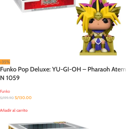
-35%
Funko Pop Deluxe: YU-GI-OH – Pharaoh Atem
N 1059
Funko
S/
130.00
S/
199.90
Añadir al carrito