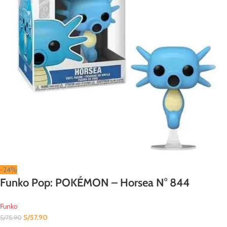
-24%
Funko Pop: POKÉMON – Horsea N° 844
Funko
S/
57.90
S/
75.90