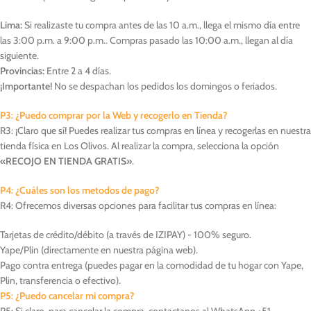
Lima:
Si realizaste tu compra antes de las 10 a.m., llega el mismo día entre
las 3:00 p.m. a 9:00 p.m.. Compras pasado las 10:00 a.m., llegan al día
siguiente.
Provincias:
Entre 2 a 4 días.
¡Importante!
No se despachan los pedidos los domingos o feriados.
P3: ¿Puedo comprar por la Web y recogerlo en Tienda?
R3: ¡Claro que sí! Puedes realizar tus compras en línea y recogerlas en nuestra
tienda física en Los Olivos. Al realizar la compra, selecciona la opción
«RECOJO EN TIENDA GRATIS»
.
P4: ¿Cuáles son los metodos de pago?
R4: Ofrecemos diversas opciones para facilitar tus compras en línea:
Tarjetas de crédito/débito (a través de IZIPAY) - 100% seguro.
Yape/Plin (directamente en nuestra página web).
Pago contra entrega (puedes pagar en la comodidad de tu hogar con Yape,
Plin, transferencia o efectivo).
P5: ¿Puedo cancelar mi compra?
R5: Si claro, para cancelar la compra, contactanos al WhatsApp +51