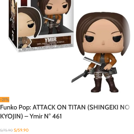
-21%
Funko Pop: ATTACK ON TITAN (SHINGEKI NO
KYOJIN) – Ymir N° 461
S/
59.90
S/
75.90