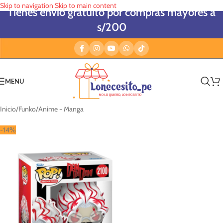
Skip to navigation
Skip to main content
Tienes envío gratuito por compras mayores a
s/200
MENU
Inicio
/
Funko
/
Anime - Manga
-14%