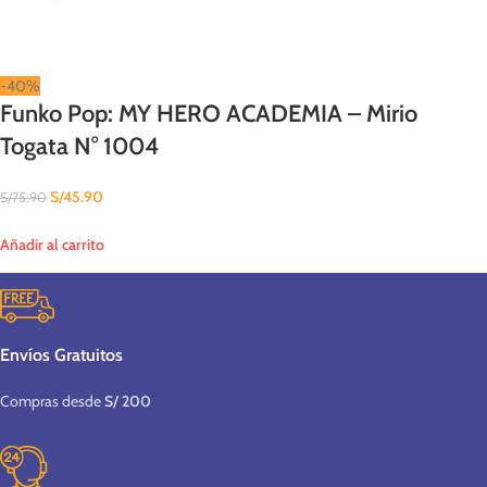
-40%
Funko Pop: MY HERO ACADEMIA – Mirio
Togata N° 1004
S/
45.90
S/
75.90
Añadir al carrito
Envíos Gratuitos
Compras desde
S/ 200