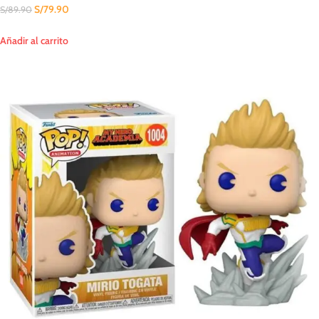
S/
79.90
S/
89.90
Añadir al carrito