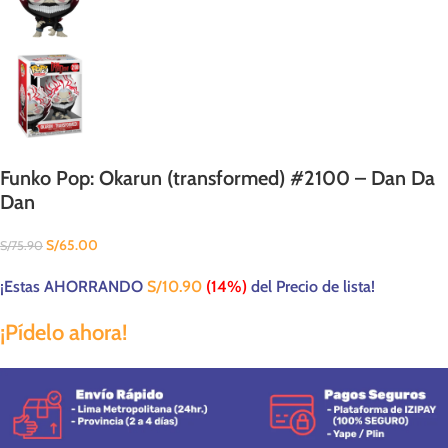
Funko Pop: Okarun (transformed) #2100 – Dan Da
Dan
S/
65.00
S/
75.90
¡Estas AHORRANDO
S/
10.90
(14%)
del Precio de lista!
¡Pídelo ahora!