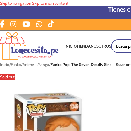
Skip to navigation
Skip to main content
Tienes 
INICIO
TIENDA
NOSOTROS
Inicio
/
Funko
/
Anime - Manga
/
Funko Pop: The Seven Deadly Sins – Escanor 
Sold out