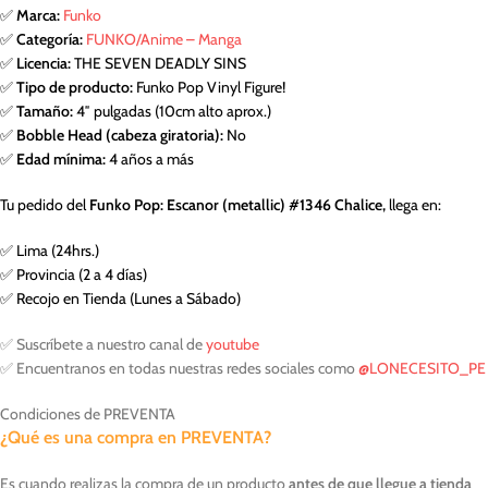
✅
Marca:
Funko
✅
Categoría:
FUNKO/Anime – Manga
✅
Licencia:
THE SEVEN DEADLY SINS
✅
Tipo de producto:
Funko Pop Vinyl Figure!
✅
Tamaño:
4″ pulgadas (10cm alto aprox.)
✅
Bobble Head (cabeza giratoria):
No
✅
Edad mínima:
4 años a más
Tu pedido del
Funko Pop: Escanor (metallic) #1346 Chalice,
llega en:
✅ Lima (24hrs.)
✅ Provincia (2 a 4 días)
✅ Recojo en Tienda (Lunes a Sábado)
✅ Suscríbete a nuestro canal de
youtube
✅ Encuentranos en todas nuestras redes sociales como
@LONECESITO_PE
Condiciones de PREVENTA
¿Qué es una compra en PREVENTA?
Es cuando realizas la compra de un producto
antes de que llegue a tienda