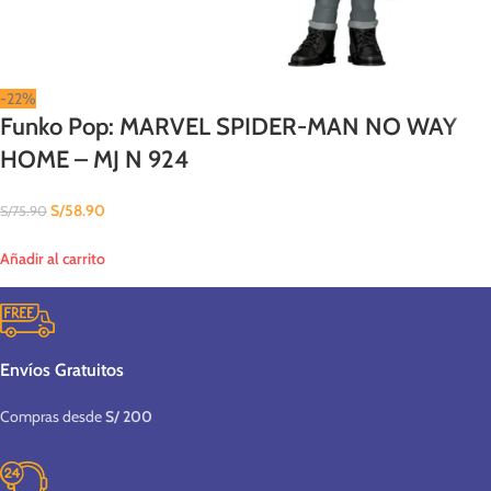
-22%
Funko Pop: MARVEL SPIDER-MAN NO WAY
HOME – MJ N 924
S/
58.90
S/
75.90
Añadir al carrito
Envíos Gratuitos
Compras desde
S/ 200