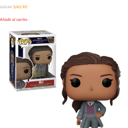
S/
65.90
S/
75.90
Añadir al carrito