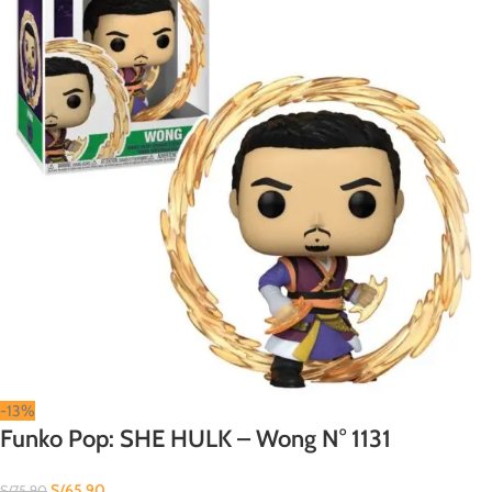
-13%
Funko Pop: SHE HULK – Wong N° 1131
S/
65.90
S/
75.90