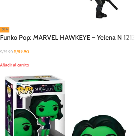
-21%
Funko Pop: MARVEL HAWKEYE – Yelena N 1213
S/
59.90
S/
75.90
Añadir al carrito