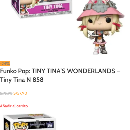
-24%
Funko Pop: TINY TINA’S WONDERLANDS –
Tiny Tina N 858
S/
57.90
S/
75.90
Añadir al carrito