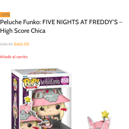
-33%
Peluche Funko: FIVE NIGHTS AT FREDDY’S –
High Score Chica
S/
60.00
S/
89.90
Añadir al carrito