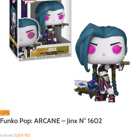
-21%
Funko Pop: ARCANE – Jinx N° 1602
S/
59.90
S/
75.90