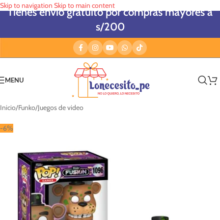
Skip to navigation
Skip to main content
Tienes envío gratuito por compras mayores a
s/200
MENU
Inicio
/
Funko
/
Juegos de video
-6%