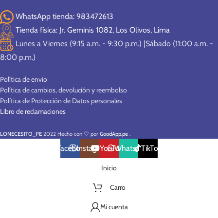
WhatsApp tienda: 983472613
Tienda física: Jr. Geminis 1082, Los Olivos, Lima
Lunes a Viernes (9:15 a.m. - 9:30 p.m.) |Sábado (11:00 a.m. -
8:00 p.m.)
Política de envío
Política de cambios, devolución y reembolso
Política de Protección de Datos personales
Libro de reclamaciones
PREVENTA
PREVENTA
LONECESITO_PE
2022 Hecho con 🤍 por
GoodApp.pe
.
Facebook
Instagram
YouTube
WhatsApp
TikTok
Inicio
Carro
Mi cuenta