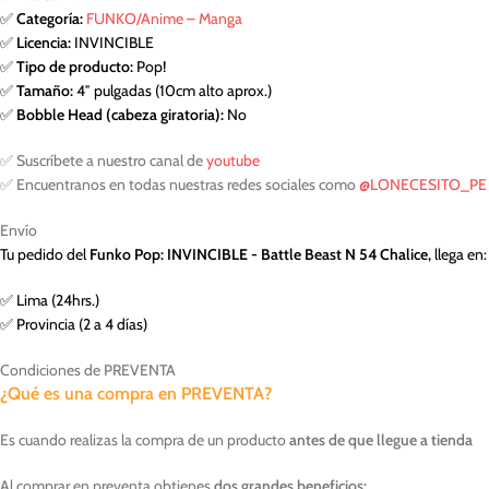
✅
Categoría:
FUNKO/Anime – Manga
✅
Licencia:
INVINCIBLE
✅
Tipo de producto:
Pop!
✅
Tamaño:
4″ pulgadas (10cm alto aprox.)
✅
Bobble Head (cabeza giratoria):
No
✅ Suscríbete a nuestro canal de
youtube
✅ Encuentranos en todas nuestras redes sociales como
@LONECESITO_PE
Envío
Tu pedido del
Funko Pop: INVINCIBLE - Battle Beast N 54 Chalice,
llega en:
✅ Lima (24hrs.)
✅ Provincia (2 a 4 días)
Condiciones de PREVENTA
¿Qué es una compra en PREVENTA?
Es cuando realizas la compra de un producto
antes de que llegue a tienda
Al comprar en preventa obtienes
dos grandes beneficios: