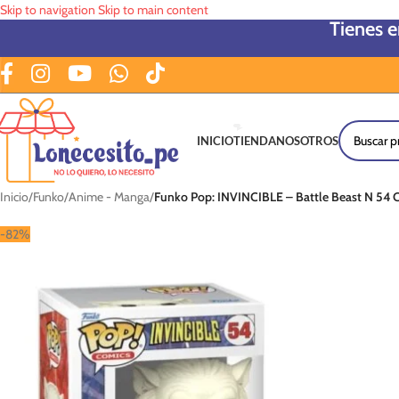
Skip to navigation
Skip to main content
Tienes 
INICIO
TIENDA
NOSOTROS
Inicio
/
Funko
/
Anime - Manga
/
Funko Pop: INVINCIBLE – Battle Beast N 54 C
-82%