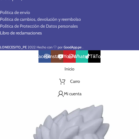
Política de envío
Política de cambios, devolución y reembolso
Política de Protección de Datos personales
Libro de reclamaciones
LONECESITO_PE
2022 Hecho con 🤍 por
GoodApp.pe
.
Facebook
Instagram
YouTube
WhatsApp
TikTok
Inicio
Carro
Mi cuenta