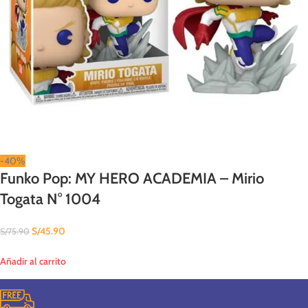
-40%
Funko Pop: MY HERO ACADEMIA – Mirio
Togata N° 1004
S/
45.90
S/
75.90
Añadir al carrito