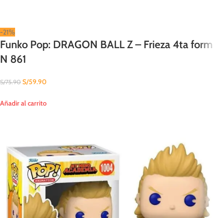
-21%
Funko Pop: DRAGON BALL Z – Frieza 4ta form
N 861
S/
59.90
S/
75.90
Añadir al carrito