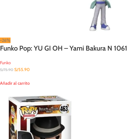
-26%
Funko Pop: YU GI OH – Yami Bakura N 1061
Funko
S/
55.90
S/
75.90
Añadir al carrito