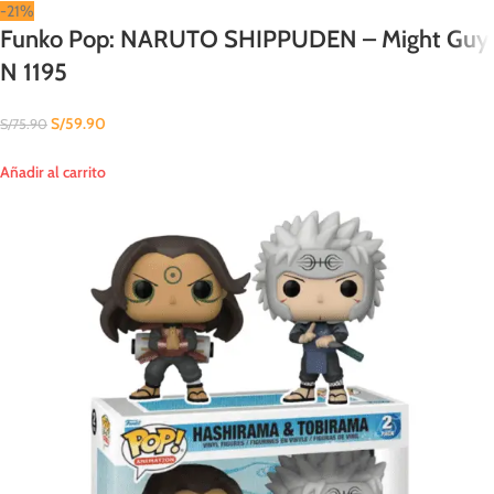
-21%
Funko Pop: NARUTO SHIPPUDEN – Might Guy
N 1195
S/
59.90
S/
75.90
Añadir al carrito