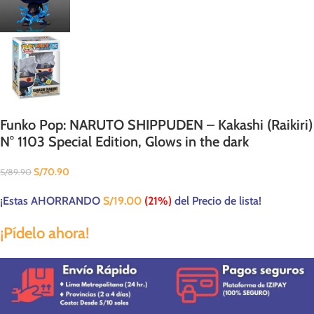
Funko Pop: NARUTO SHIPPUDEN – Kakashi (Raikiri)
N° 1103 Special Edition, Glows in the dark
S/
70.90
S/
89.90
¡Estas AHORRANDO
S/
19.00
(21%)
del Precio de lista!
¡Pídelo ahora!