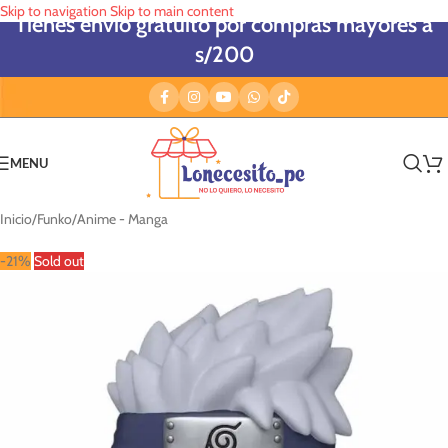
Skip to navigation
Skip to main content
Tienes envío gratuito por compras mayores a
s/200
MENU
Inicio
/
Funko
/
Anime - Manga
-21%
Sold out