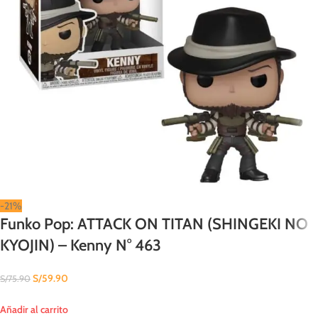
-21%
Funko Pop: ATTACK ON TITAN (SHINGEKI NO
KYOJIN) – Kenny N° 463
S/
59.90
S/
75.90
Añadir al carrito