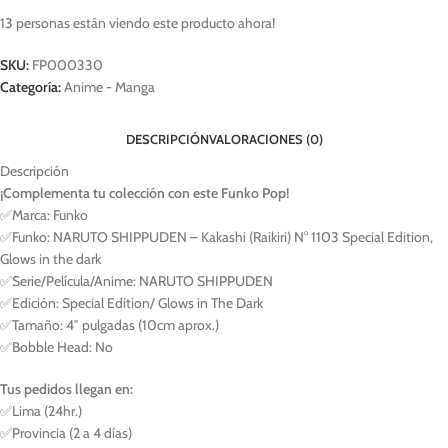
13
personas están viendo este producto ahora!
SKU:
FP000330
Categoría:
Anime - Manga
DESCRIPCIÓN
VALORACIONES (0)
Descripción
¡Complementa tu colección con este Funko Pop!
✅Marca: Funko
✅Funko: NARUTO SHIPPUDEN – Kakashi (Raikiri) N° 1103 Special Edition,
Glows in the dark
✅Serie/Película/Anime: NARUTO SHIPPUDEN
✅Edición: Special Edition/ Glows in The Dark
✅Tamaño: 4″ pulgadas (10cm aprox.)
✅Bobble Head: No
Tus pedidos llegan en:
✅Lima (24hr.)
✅Provincia (2 a 4 días)