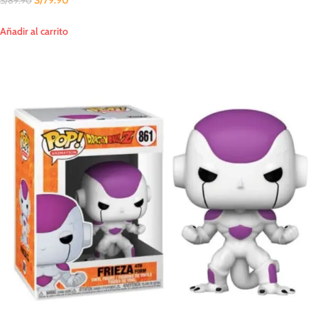
S/
79.90
S/
89.90
Añadir al carrito