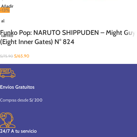
Añadir
-13%
al
Funko Pop: NARUTO SHIPPUDEN – Might Guy
carrito
(Eight Inner Gates) N° 824
S/
65.90
S/
75.90
Envíos Gratuitos
Compras desde
S/ 200
24/7 A tu servicio