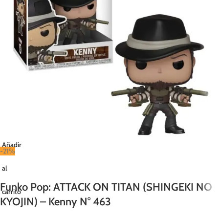
Añadir
-21%
al
Funko Pop: ATTACK ON TITAN (SHINGEKI NO
carrito
KYOJIN) – Kenny N° 463