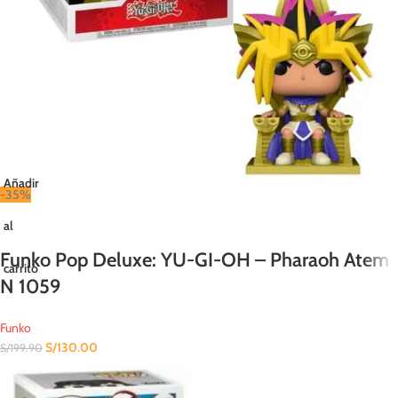
Añadir
-35%
al
Funko Pop Deluxe: YU-GI-OH – Pharaoh Atem
carrito
N 1059
Funko
S/
130.00
S/
199.90