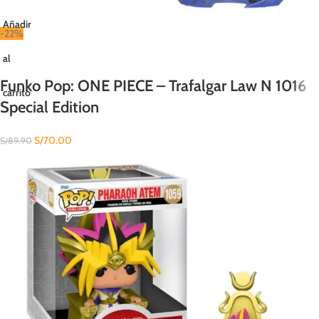
Añadir
-22%
al
Funko Pop: ONE PIECE – Trafalgar Law N 1016
carrito
Special Edition
S/
70.00
S/
89.90