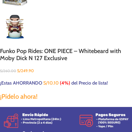
Funko Pop Rides: ONE PIECE – Whitebeard with
Moby Dick N 127 Exclusive
S/
249.90
S/
260.00
¡Estas AHORRANDO
S/
10.10
(4%)
del Precio de lista!
¡Pídelo ahora!