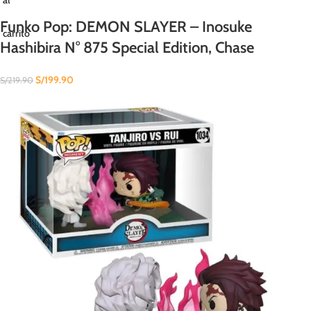
Funko Pop: DEMON SLAYER – Inosuke
carrito
Hashibira N° 875 Special Edition, Chase
S/
199.90
S/
219.90