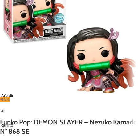
Añadir
-16%
al
Funko Pop: DEMON SLAYER – Nezuko Kamado
carrito
N° 868 SE