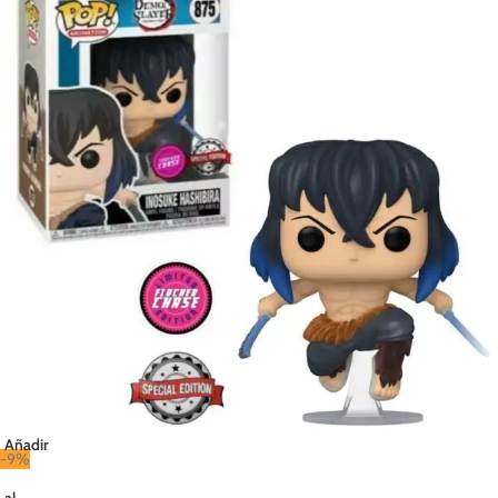
Añadir
-9%
al