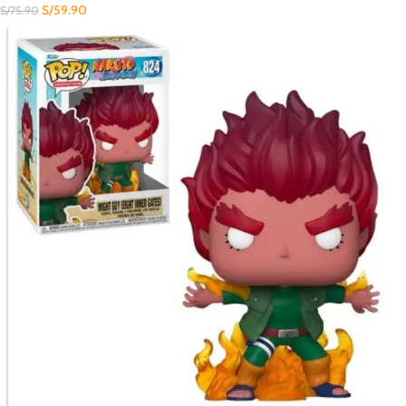
S/
59.90
S/
75.90