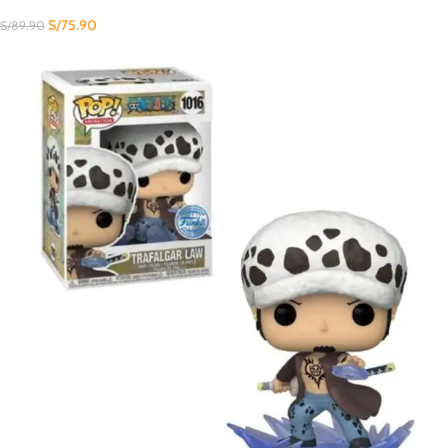
S/
75.90
S/
89.90