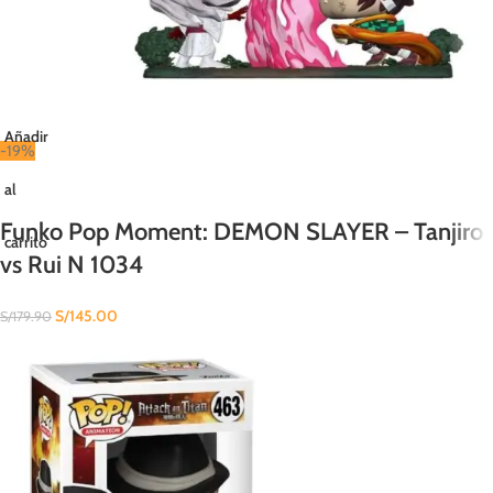
Añadir
-19%
al
Funko Pop Moment: DEMON SLAYER – Tanjiro
carrito
vs Rui N 1034
S/
145.00
S/
179.90