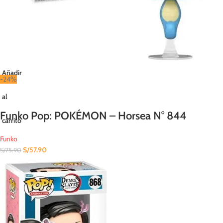
Añadir
-24%
al
Funko Pop: POKÉMON – Horsea N° 844
carrito
Funko
S/
57.90
S/
75.90